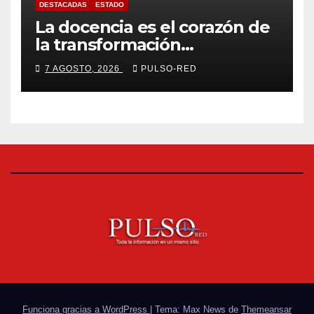
DESTACADAS
ESTADO
La docencia es el corazón de
la transformación
universitaria: Rector de la
7 AGOSTO, 2026
PULSO-RED
UATx
Funciona gracias a WordPress
|
Tema: Max News de
Themeansar