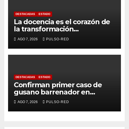
DESTACADAS
ESTADO
La docencia es el corazón de
la transformación
universitaria: Rector de la
AGO 7, 2026
PULSO-RED
UATx
DESTACADAS
ESTADO
Confirman primer caso de
gusano barrenador en
humano en Tlaxcala
AGO 7, 2026
PULSO-RED