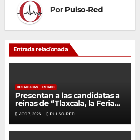
Por
Pulso-Red
Entrada relacionada
DESTACADAS
ESTADO
Presentan a las candidatas a
reinas de “Tlaxcala, la Feria
de Ferias 2026: La Flor
AGO 7, 2026
PULSO-RED
Tlaxcalteca”