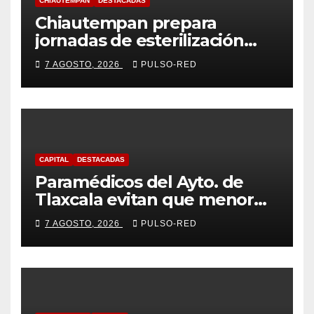
CHIAUTEMPAN
DESTACADAS
Chiautempan prepara
jornadas de esterilización
para perros y gatos
7 AGOSTO, 2026
PULSO-RED
CAPITAL
DESTACADAS
Paramédicos del Ayto. de
Tlaxcala evitan que menor
sufra complicaciones por
7 AGOSTO, 2026
PULSO-RED
hipotermia tras caer en una
cisterna