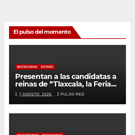
El pulso del momento
DESTACADAS
ESTADO
Presentan a las candidatas a
reinas de “Tlaxcala, la Feria
de Ferias 2026: La Flor
7 AGOSTO, 2026
PULSO-RED
Tlaxcalteca”