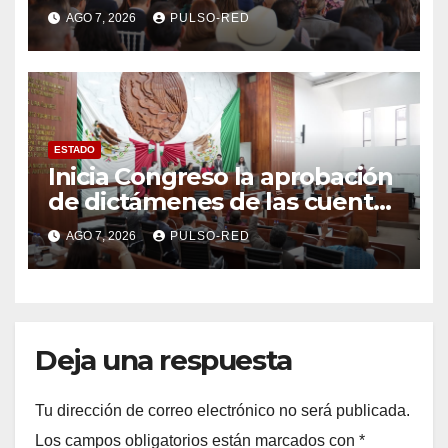
tasa de delitos en el país
AGO 7, 2026
PULSO-RED
ESTADO
Inicia Congreso la aprobación
de dictámenes de las cuentas
públicas de entes
AGO 7, 2026
PULSO-RED
fiscalizables del ejercicio
fiscal 2025
Deja una respuesta
Tu dirección de correo electrónico no será publicada.
Los campos obligatorios están marcados con
*