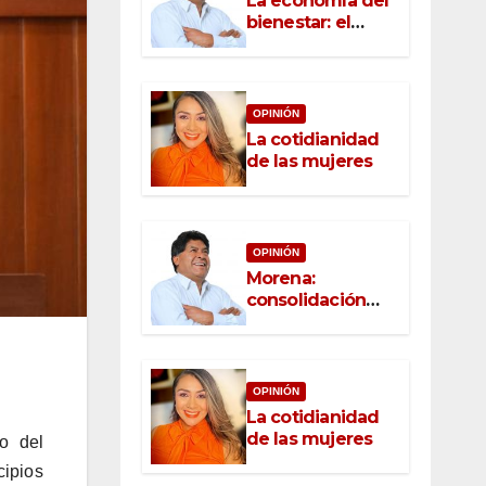
La economía del
bienestar: el
nuevo rostro del
desarrollo
OPINIÓN
La cotidianidad
de las mujeres
OPINIÓN
Morena:
consolidación
con raíz, rumbo
con convicción
OPINIÓN
La cotidianidad
de las mujeres
o del
cipios