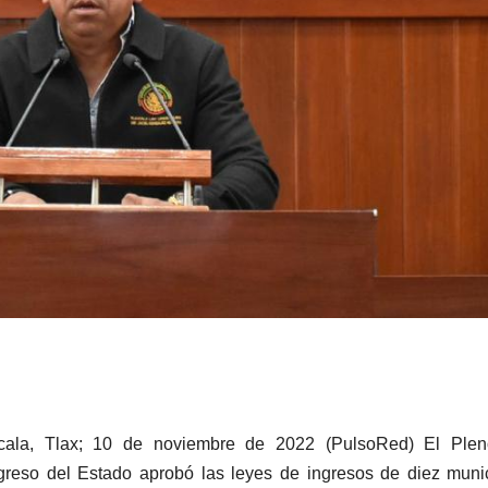
cala, Tlax; 10 de noviembre de 2022 (PulsoRed)
El Plen
reso del Estado aprobó las leyes de ingresos de diez muni