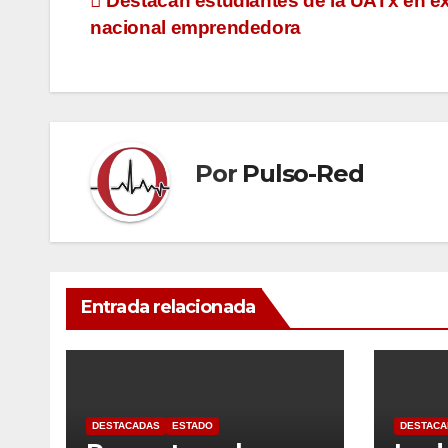
Navegación
Destacan estudiantes de la UATx en e
nacional emprendedora
de
entradas
Por
Pulso-Red
Entrada relacionada
DESTACADAS
ESTADO
DESTACA