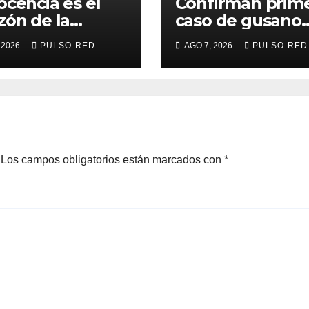
ocencia es el
Confirman prim
zón de la
caso de gusano
sformación
barrenador en
 2026
PULSO-RED
AGO 7, 2026
PULSO-RED
ersitaria: Rector
humano en
a UATx
Tlaxcala
Los campos obligatorios están marcados con
*