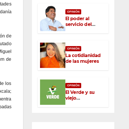
ltades
adanía
OPINIÓN
El poder al
servicio del
pueblo: la nueva
ética pública en
ión de
México
putado
OPINIÓN
iguel
La cotidianidad
rum de
de las mujeres
de los
OPINIÓN
xcala;
El Verde y su
viejo
uentra
oportunismo
obadas