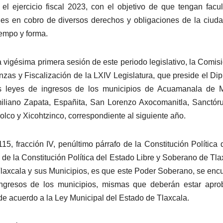
 el ejercicio fiscal 2023, con el objetivo de que tengan facu
les en cobro de diversos derechos y obligaciones de la ciud
iempo y forma.
a vigésima primera sesión de este periodo legislativo, la Comis
nzas y Fiscalización de la LXIV Legislatura, que preside el Di
as leyes de ingresos de los municipios de Acuamanala de M
iliano Zapata, Españita, San Lorenzo Axocomanitla, Sanctó
olco y Xicohtzinco, correspondiente al siguiente año.
15, fracción IV, penúltimo párrafo de la Constitución Política 
I de la Constitución Política del Estado Libre y Soberano de Tla
Tlaxcala y sus Municipios, es que este Poder Soberano, se enc
 ingresos de los municipios, mismas que deberán estar apr
 de acuerdo a la Ley Municipal del Estado de Tlaxcala.