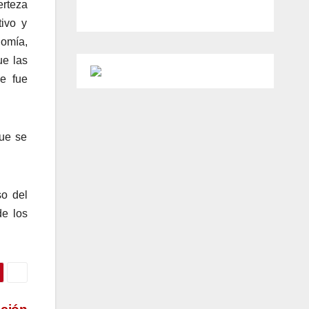
erteza
tivo y
nomía,
ue las
ue fue
que se
so del
de los