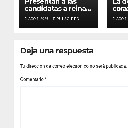
Presentan a las
La d
candidatas a reinas
cora
de “Tlaxcala, la
tran
AGO 7, 2026
PULSO-RED
AGO 7,
Feria de Ferias 2026:
univ
La Flor Tlaxcalteca”
de l
Deja una respuesta
Tu dirección de correo electrónico no será publicada.
Comentario
*