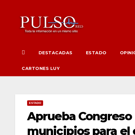
Ir
al
contenido
DESTACADAS
ESTADO
OPINI
CARTONES LUY
ESTADO
Aprueba Congreso L
municipios para el e