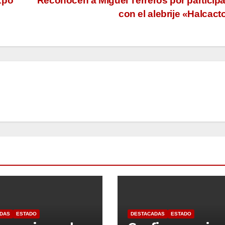
xpo
Reconocen a Miguel Terreros por particip
con el alebrije «Halcact
DAS
ESTADO
DESTACADAS
ESTADO