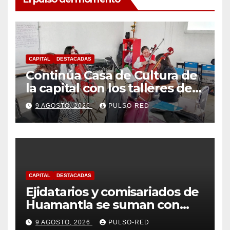
CAPITAL
DESTACADAS
Continúa Casa de Cultura de
la capital con los talleres de
Danzas Polinesias y
9 AGOSTO, 2026
PULSO-RED
Violoncello; las inscripciones
siguen abiertas
CAPITAL
DESTACADAS
Ejidatarios y comisariados de
Huamantla se suman con
Alfonso Sánchez, respaldan
9 AGOSTO, 2026
PULSO-RED