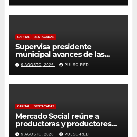
su proyecto de defensa
CAPITAL
DESTACADAS
Supervisa presidente
municipal avances de las
acciones de “Más Territorio y
9 AGOSTO, 2026
PULSO-RED
Menos Escritorio” en la
Unidad Habitacional Cuatro
Señoríos
CAPITAL
DESTACADAS
Mercado Social reúne a
productoras y productores
de la región en una jornada
9 AGOSTO, 2026
PULSO-RED