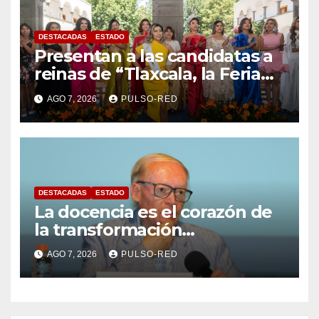
DESTACADAS
ESTADO
Presentan a las candidatas a
reinas de “Tlaxcala, la Feria
de Ferias 2026: La Flor
AGO 7, 2026
PULSO-RED
Tlaxcalteca”
DESTACADAS
ESTADO
La docencia es el corazón de
la transformación
universitaria: Rector de la
AGO 7, 2026
PULSO-RED
UATx