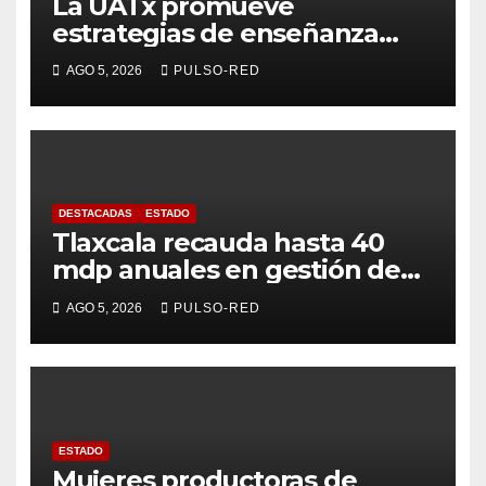
La UATx promueve
estrategias de enseñanza
centradas en el contexto de
AGO 5, 2026
PULSO-RED
sus estudiantes
DESTACADAS
ESTADO
Tlaxcala recauda hasta 40
mdp anuales en gestión de
residuos: PAA
AGO 5, 2026
PULSO-RED
ESTADO
Mujeres productoras de