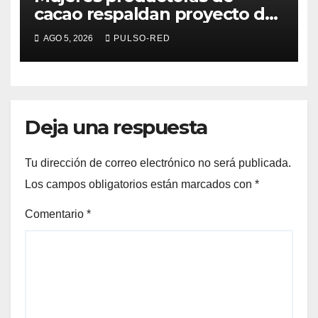
cacao respaldan proyecto de
Alfonso Sánchez García
AGO 5, 2026
PULSO-RED
rumbo a la Coordinación
Estatal de Morena
Deja una respuesta
Tu dirección de correo electrónico no será publicada.
Los campos obligatorios están marcados con
*
Comentario
*