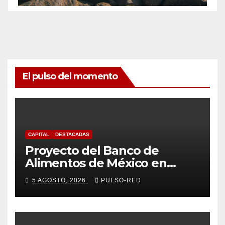
El pulso del momento
CAPITAL
DESTACADAS
Proyecto del Banco de
Alimentos de México en
Tlaxcala avanza con trabajo
5 AGOSTO, 2026
PULSO-RED
coordinado