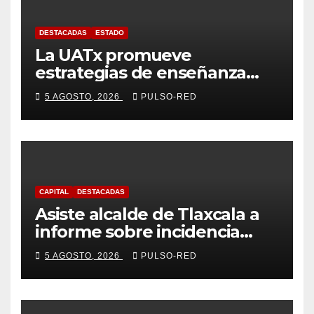
DESTACADAS
ESTADO
La UATx promueve
estrategias de enseñanza
centradas en el contexto de
5 AGOSTO, 2026
PULSO-RED
sus estudiantes
CAPITAL
DESTACADAS
Asiste alcalde de Tlaxcala a
informe sobre incidencia
delictiva refrenda trabajo
5 AGOSTO, 2026
PULSO-RED
coordinado