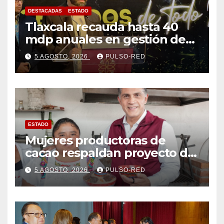
DESTACADAS
ESTADO
Tlaxcala recauda hasta 40
mdp anuales en gestión de
residuos: PAA
5 AGOSTO, 2026
PULSO-RED
ESTADO
Mujeres productoras de
cacao respaldan proyecto de
Alfonso Sánchez García
5 AGOSTO, 2026
PULSO-RED
rumbo a la Coordinación
Estatal de Morena