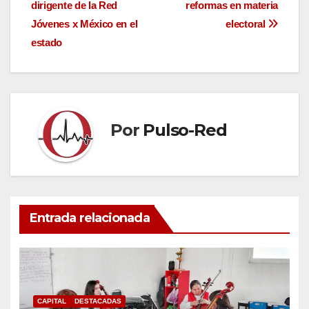
dirigente de la Red
reformas en materia
de
Jóvenes x México en el
electoral
entradas
estado
Por
Pulso-Red
Entrada relacionada
CAPITAL
DESTACADAS