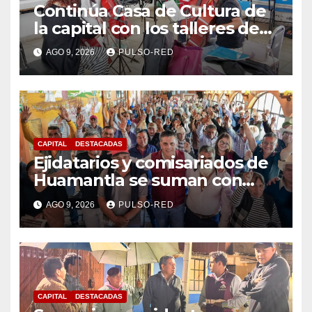
Continúa Casa de Cultura de
la capital con los talleres de
Danzas Polinesias y
AGO 9, 2026
PULSO-RED
Violoncello; las inscripciones
siguen abiertas
CAPITAL
DESTACADAS
Ejidatarios y comisariados de
Huamantla se suman con
Alfonso Sánchez, respaldan
AGO 9, 2026
PULSO-RED
su proyecto de defensa
CAPITAL
DESTACADAS