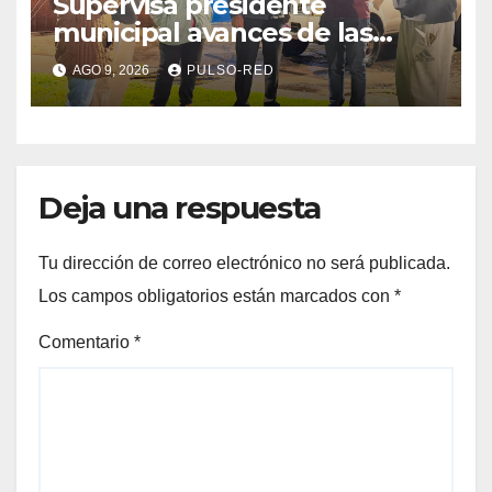
Supervisa presidente
municipal avances de las
acciones de “Más Territorio y
AGO 9, 2026
PULSO-RED
Menos Escritorio” en la
Unidad Habitacional Cuatro
Señoríos
Deja una respuesta
Tu dirección de correo electrónico no será publicada.
Los campos obligatorios están marcados con
*
Comentario
*