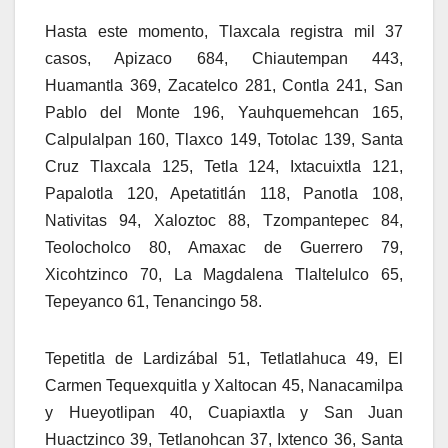
Hasta este momento, Tlaxcala registra mil 37
casos, Apizaco 684, Chiautempan 443,
Huamantla 369, Zacatelco 281, Contla 241, San
Pablo del Monte 196, Yauhquemehcan 165,
Calpulalpan 160, Tlaxco 149, Totolac 139, Santa
Cruz Tlaxcala 125, Tetla 124, Ixtacuixtla 121,
Papalotla 120, Apetatitlán 118, Panotla 108,
Nativitas 94, Xaloztoc 88, Tzompantepec 84,
Teolocholco 80, Amaxac de Guerrero 79,
Xicohtzinco 70, La Magdalena Tlaltelulco 65,
Tepeyanco 61, Tenancingo 58.
Tepetitla de Lardizábal 51, Tetlatlahuca 49, El
Carmen Tequexquitla y Xaltocan 45, Nanacamilpa
y Hueyotlipan 40, Cuapiaxtla y San Juan
Huactzinco 39, Tetlanohcan 37, Ixtenco 36, Santa