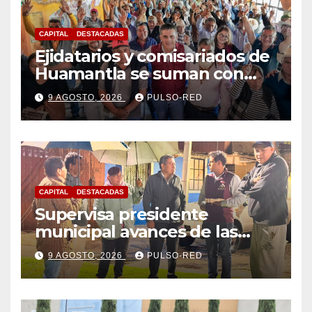
CAPITAL
DESTACADAS
Ejidatarios y comisariados de
Huamantla se suman con
Alfonso Sánchez, respaldan
9 AGOSTO, 2026
PULSO-RED
su proyecto de defensa
CAPITAL
DESTACADAS
Supervisa presidente
municipal avances de las
acciones de “Más Territorio y
9 AGOSTO, 2026
PULSO-RED
Menos Escritorio” en la
Unidad Habitacional Cuatro
Señoríos