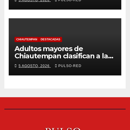
coordinado
CHIAUTEMPAN
DESTACADAS
Adultos mayores de
Chiautempan clasifican a la
etapa federal de las
5 AGOSTO, 2026
PULSO-RED
Olimpiadas de Oro