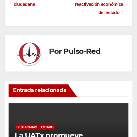
de
ciudadana
reactivación económica
entradas
del estado
Por
Pulso-Red
Entrada relacionada
DESTACADAS
ESTADO
La UATx promueve