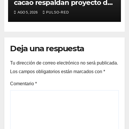
cacao respaldan proyecto de
Alfonso Sánchez García
AGO 5, 2026
PULSO-RED
rumbo a la Coordinación
Estatal de Morena
Deja una respuesta
Tu dirección de correo electrónico no será publicada.
Los campos obligatorios están marcados con
*
Comentario
*