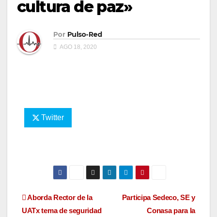
cultura de paz»
Por
Pulso-Red
AGO 18, 2020
Twitter
Navegación
Aborda Rector de la
Participa Sedeco, SE y
UATx tema de seguridad
Conasa para la