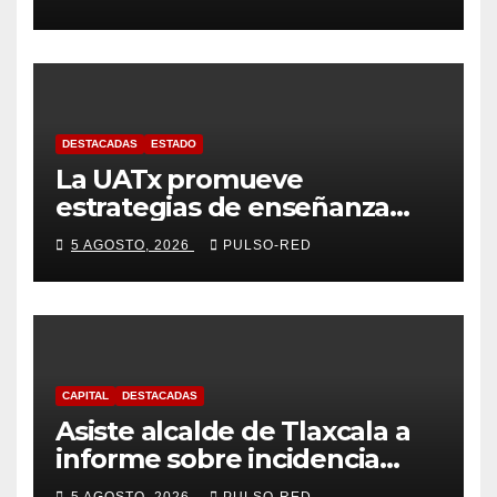
coordinado
DESTACADAS
ESTADO
La UATx promueve
estrategias de enseñanza
centradas en el contexto de
5 AGOSTO, 2026
PULSO-RED
sus estudiantes
CAPITAL
DESTACADAS
Asiste alcalde de Tlaxcala a
informe sobre incidencia
delictiva refrenda trabajo
5 AGOSTO, 2026
PULSO-RED