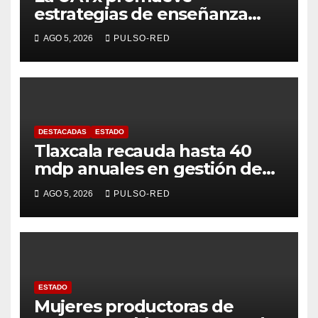
estrategias de enseñanza
centradas en el contexto de
AGO 5, 2026
PULSO-RED
sus estudiantes
DESTACADAS
ESTADO
Tlaxcala recauda hasta 40
mdp anuales en gestión de
residuos: PAA
AGO 5, 2026
PULSO-RED
ESTADO
Mujeres productoras de