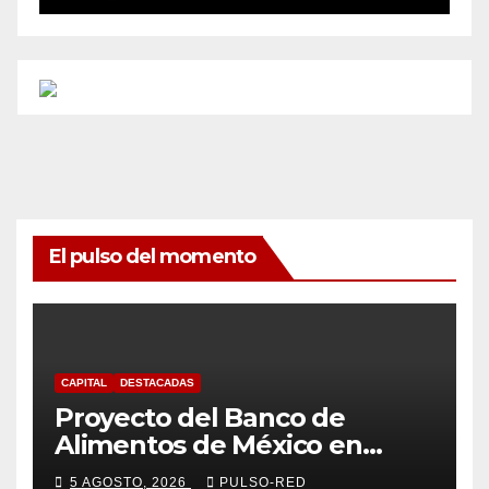
El pulso del momento
CAPITAL
DESTACADAS
Proyecto del Banco de
Alimentos de México en
Tlaxcala avanza con trabajo
5 AGOSTO, 2026
PULSO-RED