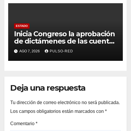
ESTADO
Inicia Congreso la aprobación
de dictámenes de las cuentas
públicas de entes
AGO 7, 2026
PULSO-RED
fiscalizables del ejercicio
fiscal 2025
Deja una respuesta
Tu dirección de correo electrónico no será publicada.
Los campos obligatorios están marcados con
*
Comentario
*