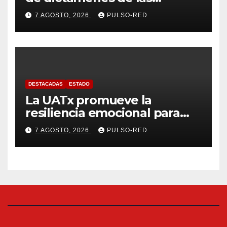
cuentas públicas de entes
7 AGOSTO, 2026
PULSO-RED
fiscalizables del ejercicio
fiscal 2025
DESTACADAS
ESTADO
La UATx promueve la
resiliencia emocional para
fortalecer salud y bienestar
7 AGOSTO, 2026
PULSO-RED
de estudiantes y docentes