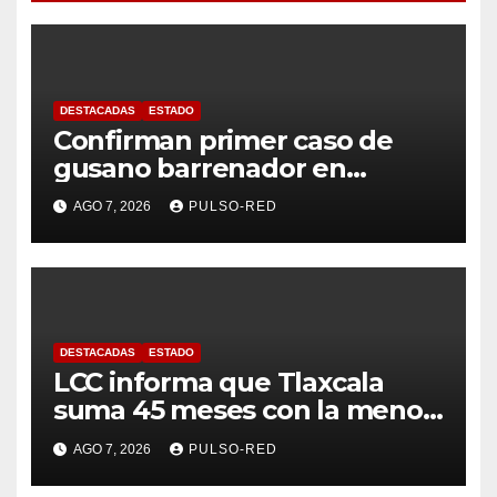
DESTACADAS
ESTADO
Confirman primer caso de
gusano barrenador en
humano en Tlaxcala
AGO 7, 2026
PULSO-RED
DESTACADAS
ESTADO
LCC informa que Tlaxcala
suma 45 meses con la menor
tasa de delitos en el país
AGO 7, 2026
PULSO-RED