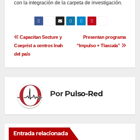
con la integración de la carpeta de investigación.
Navegación
Capacitan Secture y
Presentan programa
Coeprist a centros Inah
“Impulso + Tlaxcala”
de
del país
entradas
Por
Pulso-Red
Entrada relacionada