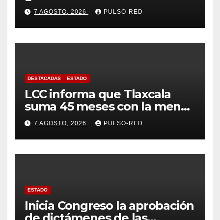
humano en Tlaxcala
7 AGOSTO, 2026
PULSO-RED
DESTACADAS
ESTADO
LCC informa que Tlaxcala
suma 45 meses con la menor
tasa de delitos en el país
7 AGOSTO, 2026
PULSO-RED
ESTADO
Inicia Congreso la aprobación
de dictámenes de las