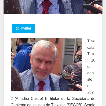
Twitter
Tlax
cala,
Tlax
; 16
de
ago
sto
de
202
2 (Ariadna Castro) El titular de la Secretaría de
Gobierno del estado de Tlaxcala (SEGOB), Sergio