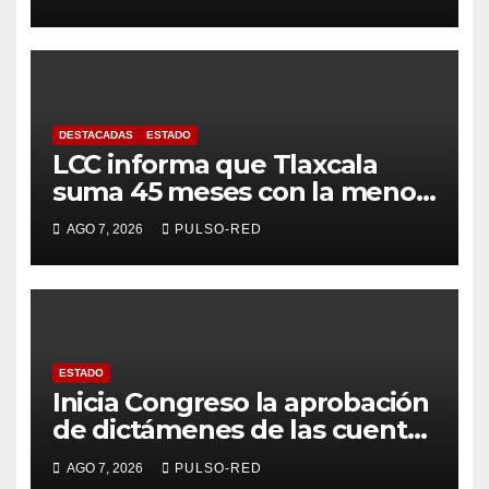
DESTACADAS
ESTADO
LCC informa que Tlaxcala
suma 45 meses con la menor
tasa de delitos en el país
AGO 7, 2026
PULSO-RED
ESTADO
Inicia Congreso la aprobación
de dictámenes de las cuentas
públicas de entes
AGO 7, 2026
PULSO-RED
fiscalizables del ejercicio