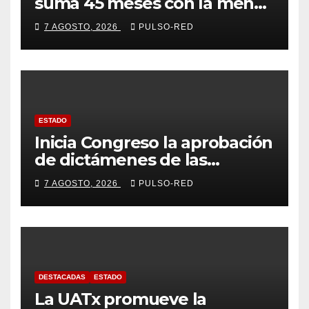
suma 45 meses con la menor
tasa de delitos en el país
7 AGOSTO, 2026
PULSO-RED
ESTADO
Inicia Congreso la aprobación
de dictámenes de las
cuentas públicas de entes
7 AGOSTO, 2026
PULSO-RED
fiscalizables del ejercicio
fiscal 2025
DESTACADAS
ESTADO
La UATx promueve la