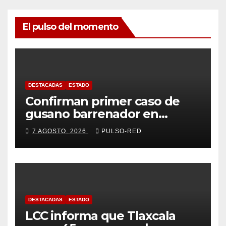
El pulso del momento
DESTACADAS
ESTADO
Confirman primer caso de
gusano barrenador en
humano en Tlaxcala
7 AGOSTO, 2026
PULSO-RED
DESTACADAS
ESTADO
LCC informa que Tlaxcala