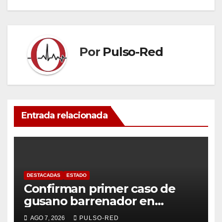
entradas
Por
Pulso-Red
Entrada relacionada
DESTACADAS
ESTADO
Confirman primer caso de
gusano barrenador en
humano en Tlaxcala
AGO 7, 2026
PULSO-RED