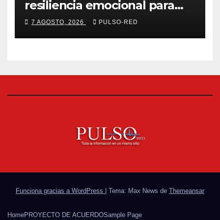
resiliencia emocional para
fortalecer salud y bienestar
7 AGOSTO, 2026
PULSO-RED
de estudiantes y docentes
Funciona gracias a WordPress
|
Tema: Max News de
Themeansar
Home
PROYECTO DE ACUERDO
Sample Page