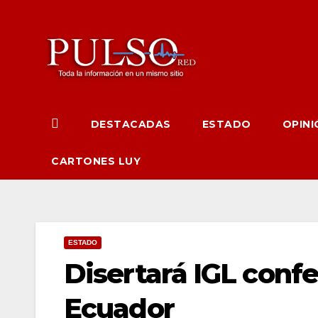
Ir
al
contenido
DESTACADAS
ESTADO
OPINI
CARTONES LUY
ESTADO
Disertará IGL conf
Ecuador