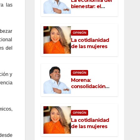
La economía del
ra las
bienestar: el
nuevo rostro del
desarrollo
abezar
OPINIÓN
cional
La cotidianidad
de las mujeres
es del
OPINIÓN
ción y
Morena:
rencia
consolidación
con raíz, rumbo
con convicción
micos,
OPINIÓN
La cotidianidad
de las mujeres
 desde