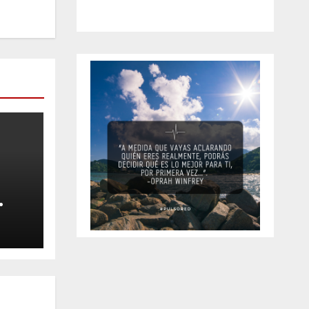
z
la
na