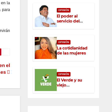
 en la
a para
OPINIÓN
El poder al
servicio del
pueblo: la nueva
rvirán
ética pública en
México
OPINIÓN
La cotidianidad
de las mujeres
n el
ses
OPINIÓN
El Verde y su
viejo
oportunismo