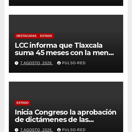
DESTACADAS
ESTADO
LCC informa que Tlaxcala
suma 45 meses con la menor
tasa de delitos en el país
7 AGOSTO, 2026
PULSO-RED
ESTADO
Inicia Congreso la aprobación
de dictámenes de las
cuentas públicas de entes
7 AGOSTO, 2026
PULSO-RED