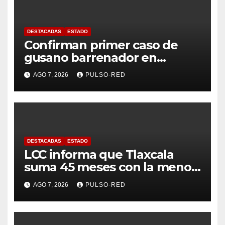
DESTACADAS
ESTADO
Confirman primer caso de
gusano barrenador en
humano en Tlaxcala
AGO 7, 2026
PULSO-RED
DESTACADAS
ESTADO
LCC informa que Tlaxcala
suma 45 meses con la menor
tasa de delitos en el país
AGO 7, 2026
PULSO-RED