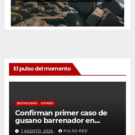
El pulso del momento
DESTACADAS
ESTADO
Confirman primer caso de
gusano barrenador en
humano en Tlaxcala
7 AGOSTO, 2026
PULSO-RED