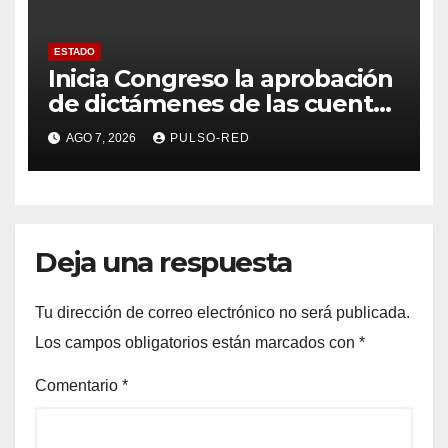
ESTADO
Inicia Congreso la aprobación
de dictámenes de las cuentas
públicas de entes
AGO 7, 2026
PULSO-RED
fiscalizables del ejercicio
fiscal 2025
Deja una respuesta
Tu dirección de correo electrónico no será publicada.
Los campos obligatorios están marcados con
*
Comentario
*