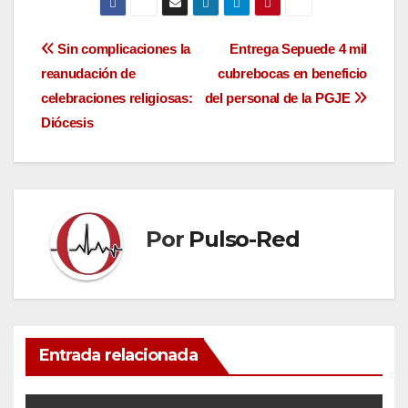
Navegación
Sin complicaciones la
Entrega Sepuede 4 mil
reanudación de
cubrebocas en beneficio
de
celebraciones religiosas:
del personal de la PGJE
entradas
Diócesis
Por
Pulso-Red
Entrada relacionada