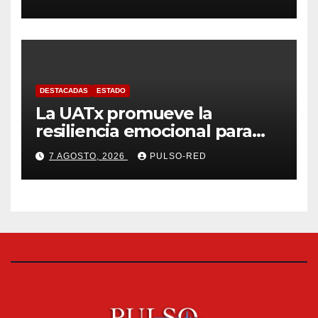
fiscalizables del ejercicio
fiscal 2025
DESTACADAS
ESTADO
La UATx promueve la
resiliencia emocional para
fortalecer salud y bienestar
7 AGOSTO, 2026
PULSO-RED
de estudiantes y docentes