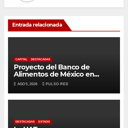
Entrada relacionada
CAPITAL
DESTACADAS
Proyecto del Banco de
Alimentos de México en
Tlaxcala avanza con trabajo
AGO 5, 2026
PULSO-RED
coordinado
DESTACADAS
ESTADO