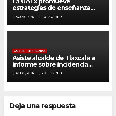
La UATx promueve
estrategias de enseñanza
centradas en el contexto de
AGO 5, 2026
PULSO-RED
sus estudiantes
CAPITAL
DESTACADAS
Asiste alcalde de Tlaxcala a
informe sobre incidencia
delictiva refrenda trabajo
AGO 5, 2026
PULSO-RED
coordinado
Deja una respuesta