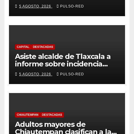
centradas en el contexto de
5 AGOSTO, 2026
PULSO-RED
sus estudiantes
CAPITAL
DESTACADAS
Asiste alcalde de Tlaxcala a
informe sobre incidencia
delictiva refrenda trabajo
5 AGOSTO, 2026
PULSO-RED
coordinado
CHIAUTEMPAN
DESTACADAS
Adultos mayores de
Chiautempan clasifican a la