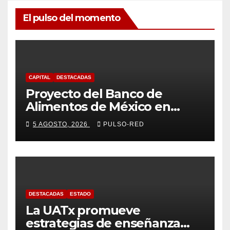
El pulso del momento
CAPITAL
DESTACADAS
Proyecto del Banco de
Alimentos de México en
Tlaxcala avanza con trabajo
5 AGOSTO, 2026
PULSO-RED
coordinado
DESTACADAS
ESTADO
La UATx promueve
estrategias de enseñanza