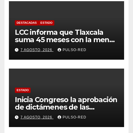
DESTACADAS
ESTADO
LCC informa que Tlaxcala
suma 45 meses con la menor
tasa de delitos en el país
7 AGOSTO, 2026
PULSO-RED
ESTADO
Inicia Congreso la aprobación
de dictámenes de las
cuentas públicas de entes
7 AGOSTO, 2026
PULSO-RED
fiscalizables del ejercicio
fiscal 2025