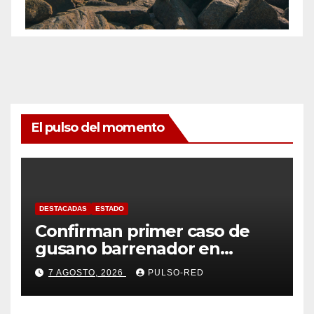
El pulso del momento
DESTACADAS
ESTADO
Confirman primer caso de
gusano barrenador en
humano en Tlaxcala
7 AGOSTO, 2026
PULSO-RED