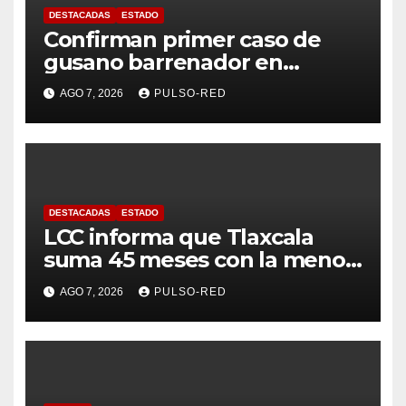
DESTACADAS
ESTADO
Confirman primer caso de
gusano barrenador en
humano en Tlaxcala
AGO 7, 2026
PULSO-RED
DESTACADAS
ESTADO
LCC informa que Tlaxcala
suma 45 meses con la menor
tasa de delitos en el país
AGO 7, 2026
PULSO-RED