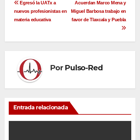
Navegación
Egresó la UATx a
Acuerdan Marco Mena y
nuevos profesionistas en
Miguel Barbosa trabajo en
de
materia educativa
favor de Tlaxcala y Puebla
entradas
Por
Pulso-Red
Entrada relacionada