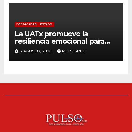
DESTACADAS
ESTADO
La UATx promueve la
resiliencia emocional para
fortalecer salud y bienestar
7 AGOSTO, 2026
PULSO-RED
de estudiantes y docentes