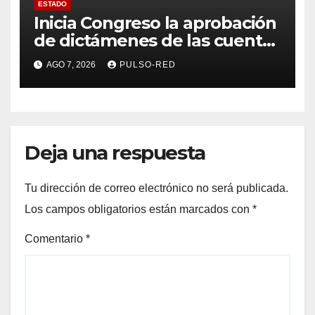
ESTADO
Inicia Congreso la aprobación
de dictámenes de las cuentas
públicas de entes
AGO 7, 2026
PULSO-RED
fiscalizables del ejercicio
fiscal 2025
Deja una respuesta
Tu dirección de correo electrónico no será publicada.
Los campos obligatorios están marcados con
*
Comentario
*