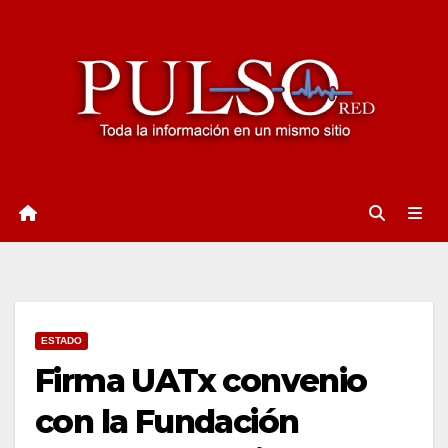
Ir
al
contenido
ESTADO
Firma UATx convenio
con la Fundación