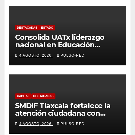
DESTACADAS
ESTADO
Consolida UATx liderazgo
nacional en Educación
Especial, Gerontología y
4 AGOSTO, 2026
PULSO-RED
Ciencias de la Familia
CAPITAL
DESTACADAS
SMDIF Tlaxcala fortalece la
atención ciudadana con
servicios cercanos y espacios
4 AGOSTO, 2026
PULSO-RED
dignos para las familias