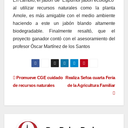
En cambio, el jabón de “Espumol jabón ecológico”
al utilizar recursos naturales como la planta
Amole, es más amigable con el medio ambiente
haciendo a este un jabón blando altamente
biodegradable. Finalmente resaltó, que el
proyecto ganador contó con el asesoramiento del
profesor Óscar Martínez de los Santos
Navegación
Promueve CGE cuidado
Realiza Sefoa cuarta Feria
de recursos naturales
de la Agricultura Familiar
de
entradas