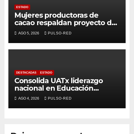
ESTADO
Mujeres productoras de
cacao respaldan proyecto de
Alfonso Sánchez García
AGO 5, 2026
PULSO-RED
rumbo a la Coordinación
Estatal de Morena
DESTACADAS
ESTADO
Consolida UATx liderazgo
nacional en Educación
Especial, Gerontología y
AGO 4, 2026
PULSO-RED
Ciencias de la Familia