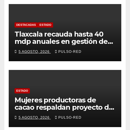
DESTACADAS
ESTADO
Tlaxcala recauda hasta 40
mdp anuales en gestión de
residuos: PAA
5 AGOSTO, 2026
PULSO-RED
ESTADO
Mujeres productoras de
cacao respaldan proyecto de
Alfonso Sánchez García
5 AGOSTO, 2026
PULSO-RED
rumbo a la Coordinación
Estatal de Morena