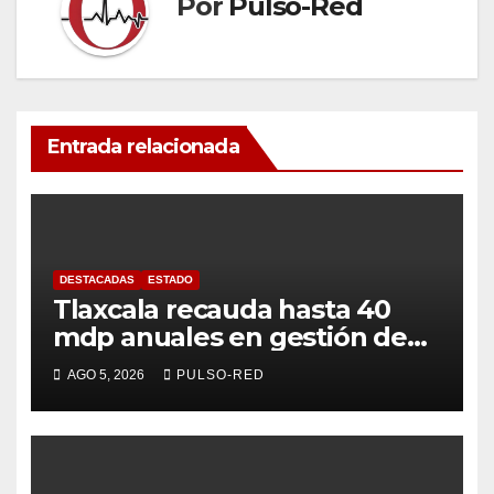
Por
Pulso-Red
Entrada relacionada
DESTACADAS
ESTADO
Tlaxcala recauda hasta 40
mdp anuales en gestión de
residuos: PAA
AGO 5, 2026
PULSO-RED