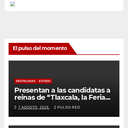
El pulso del momento
DESTACADAS
ESTADO
Presentan a las candidatas a
reinas de “Tlaxcala, la Feria
de Ferias 2026: La Flor
7 AGOSTO, 2026
PULSO-RED
Tlaxcalteca”