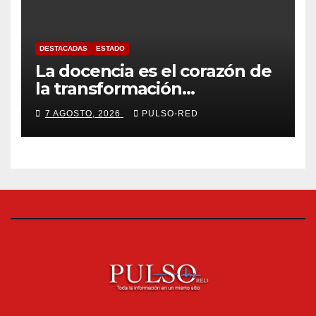
DESTACADAS
ESTADO
La docencia es el corazón de
la transformación
universitaria: Rector de la
7 AGOSTO, 2026
PULSO-RED
UATx