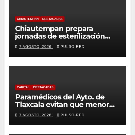
CHIAUTEMPAN
DESTACADAS
Chiautempan prepara
jornadas de esterilización
para perros y gatos
7 AGOSTO, 2026
PULSO-RED
CAPITAL
DESTACADAS
Paramédicos del Ayto. de
Tlaxcala evitan que menor
sufra complicaciones por
7 AGOSTO, 2026
PULSO-RED
hipotermia tras caer en una
cisterna