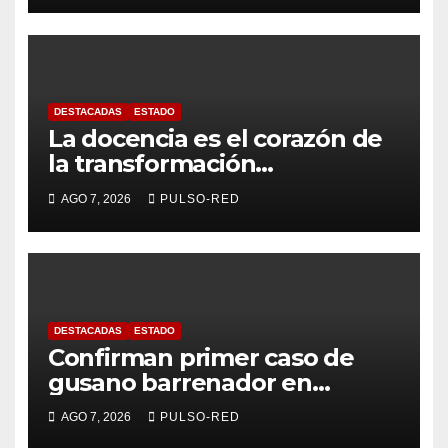
DESTACADAS
ESTADO
La docencia es el corazón de
la transformación
universitaria: Rector de la
AGO 7, 2026
PULSO-RED
UATx
DESTACADAS
ESTADO
Confirman primer caso de
gusano barrenador en
humano en Tlaxcala
AGO 7, 2026
PULSO-RED