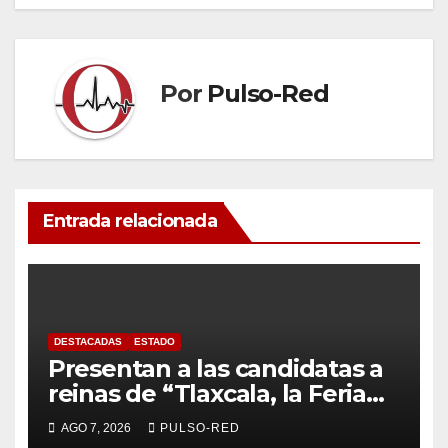
Por
Pulso-Red
Entrada relacionada
DESTACADAS
ESTADO
Presentan a las candidatas a
reinas de “Tlaxcala, la Feria
de Ferias 2026: La Flor
AGO 7, 2026
PULSO-RED
Tlaxcalteca”