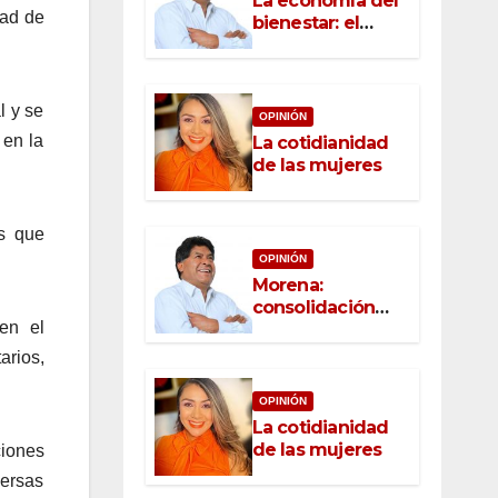
La economía del
dad de
bienestar: el
nuevo rostro del
desarrollo
l y se
OPINIÓN
 en la
La cotidianidad
de las mujeres
as que
OPINIÓN
Morena:
consolidación
 en el
con raíz, rumbo
con convicción
arios,
OPINIÓN
La cotidianidad
de las mujeres
ciones
versas