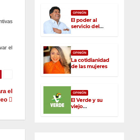
OPINIÓN
El poder al
tivas
servicio del
pueblo: la nueva
ética pública en
México
var el
OPINIÓN
La cotidianidad
de las mujeres
ra el
OPINIÓN
leo
El Verde y su
viejo
oportunismo