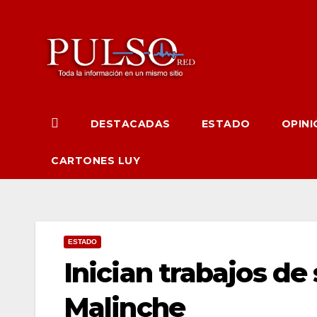
Ir
al
contenido
DESTACADAS
ESTADO
OPINI
CARTONES LUY
ESTADO
Inician trabajos d
Malinche