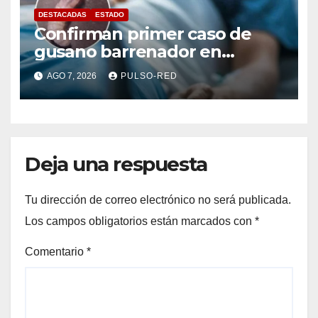
DESTACADAS
ESTADO
Confirman primer caso de
gusano barrenador en
humano en Tlaxcala
AGO 7, 2026
PULSO-RED
Deja una respuesta
Tu dirección de correo electrónico no será publicada.
Los campos obligatorios están marcados con
*
Comentario
*