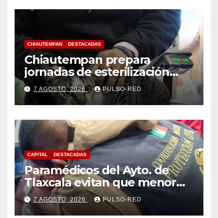
CHIAUTEMPAN
DESTACADAS
Chiautempan prepara
jornadas de esterilización
para perros y gatos
7 AGOSTO, 2026
PULSO-RED
CAPITAL
DESTACADAS
Paramédicos del Ayto. de
Tlaxcala evitan que menor
sufra complicaciones por
7 AGOSTO, 2026
PULSO-RED
hipotermia tras caer en una