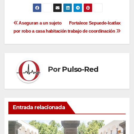
Navegación
Aseguran a un sujeto
Fortalece Sepuede-Icatlax
por robo a casa habitación
trabajo de coordinación
de
entradas
Por
Pulso-Red
Entrada relacionada