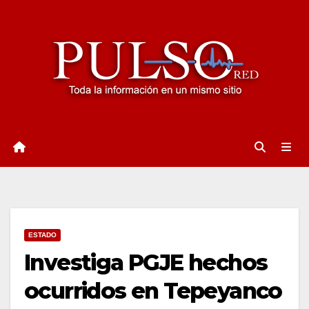
Ir
al
contenido
ESTADO
Investiga PGJE hechos
ocurridos en Tepeyanco