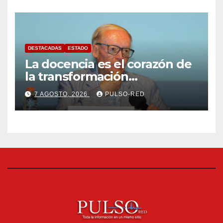
cisterna
DESTACADAS
ESTADO
La docencia es el corazón de
la transformación
universitaria: Rector de la
7 AGOSTO, 2026
PULSO-RED
UATx