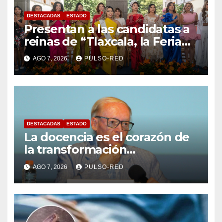
DESTACADAS
ESTADO
Presentan a las candidatas a
reinas de “Tlaxcala, la Feria
de Ferias 2026: La Flor
AGO 7, 2026
PULSO-RED
Tlaxcalteca”
DESTACADAS
ESTADO
La docencia es el corazón de
la transformación
universitaria: Rector de la
AGO 7, 2026
PULSO-RED
UATx