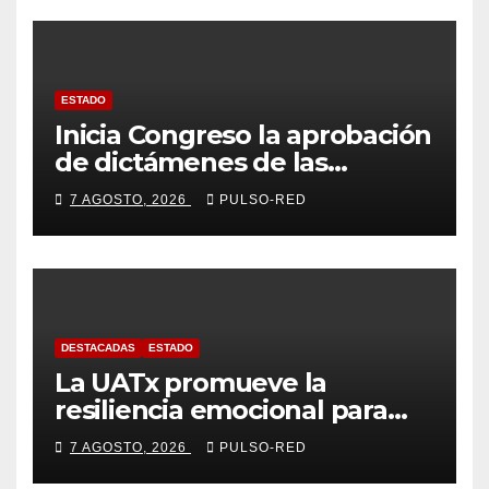
ESTADO
Inicia Congreso la aprobación
de dictámenes de las
cuentas públicas de entes
7 AGOSTO, 2026
PULSO-RED
fiscalizables del ejercicio
fiscal 2025
DESTACADAS
ESTADO
La UATx promueve la
resiliencia emocional para
fortalecer salud y bienestar
7 AGOSTO, 2026
PULSO-RED
de estudiantes y docentes