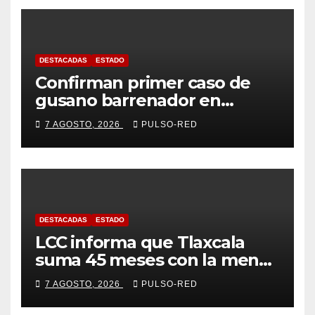
DESTACADAS
ESTADO
Confirman primer caso de
gusano barrenador en
humano en Tlaxcala
7 AGOSTO, 2026
PULSO-RED
DESTACADAS
ESTADO
LCC informa que Tlaxcala
suma 45 meses con la menor
tasa de delitos en el país
7 AGOSTO, 2026
PULSO-RED