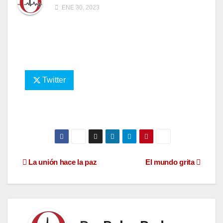
ENE 30, 2023
Twitter
Navegación
La unión hace la paz
El mundo grita
de
entradas