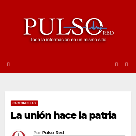
Ir
al
contenido
CARTONES LUY
La unión hace la patria
Por
Pulso-Red