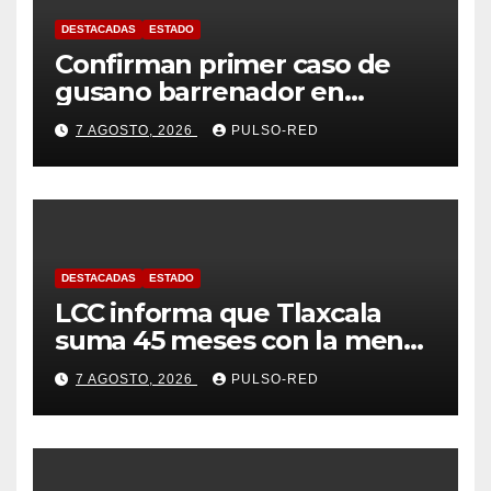
DESTACADAS
ESTADO
Confirman primer caso de
gusano barrenador en
humano en Tlaxcala
7 AGOSTO, 2026
PULSO-RED
DESTACADAS
ESTADO
LCC informa que Tlaxcala
suma 45 meses con la menor
tasa de delitos en el país
7 AGOSTO, 2026
PULSO-RED