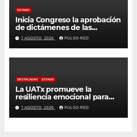
ESTADO
Inicia Congreso la aprobación
de dictámenes de las
cuentas públicas de entes
7 AGOSTO, 2026
PULSO-RED
fiscalizables del ejercicio
fiscal 2025
DESTACADAS
ESTADO
La UATx promueve la
resiliencia emocional para
fortalecer salud y bienestar
7 AGOSTO, 2026
PULSO-RED
de estudiantes y docentes