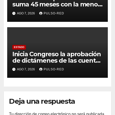
suma 45 meses con la menor
tasa de delitos en el país
AGO 7, 2026
PULSO-RED
ESTADO
Inicia Congreso la aprobación
de dictámenes de las cuentas
públicas de entes
AGO 7, 2026
PULSO-RED
fiscalizables del ejercicio
fiscal 2025
Deja una respuesta
Tu dirección de correo electrónico no será publicada.