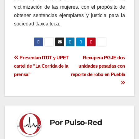
victimización de las mujeres, con el propósito de
obtener sentencias ejemplares y justicia para la
sociedad tlaxcalteca.
Navegación
Presentan ITDT y UPET
Recupera PGJE dos
cartel de “La Corrida de la
unidades pesadas con
de
prensa”
reporte de robo en Puebla
entradas
Por
Pulso-Red