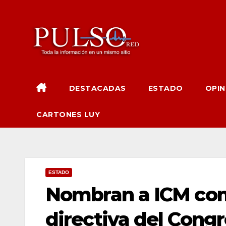
Ir
al
contenido
DESTACADAS
ESTADO
OPIN
CARTONES LUY
ESTADO
Nombran a ICM com
directiva del Cong