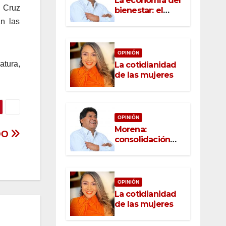
La economía del
n Cruz
bienestar: el
nuevo rostro del
án las
desarrollo
OPINIÓN
atura,
La cotidianidad
de las mujeres
OPINIÓN
Morena:
FDO
consolidación
con raíz, rumbo
con convicción
OPINIÓN
La cotidianidad
de las mujeres