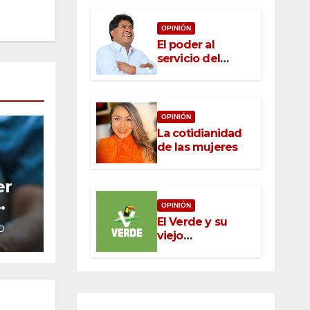
OPINIÓN
El poder al
servicio del
pueblo: la nueva
ética pública en
México
OPINIÓN
La cotidianidad
de las mujeres
er
OPINIÓN
El Verde y su
D
viejo
oportunismo