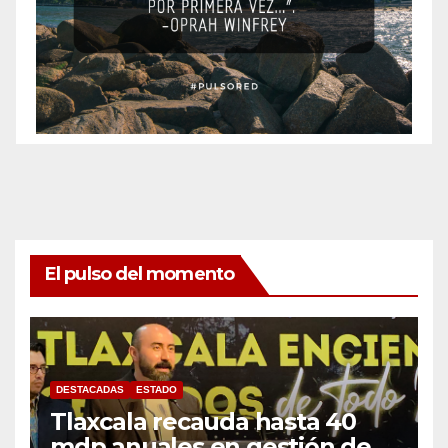
El pulso del momento
DESTACADAS
ESTADO
Tlaxcala recauda hasta 40
mdp anuales en gestión de