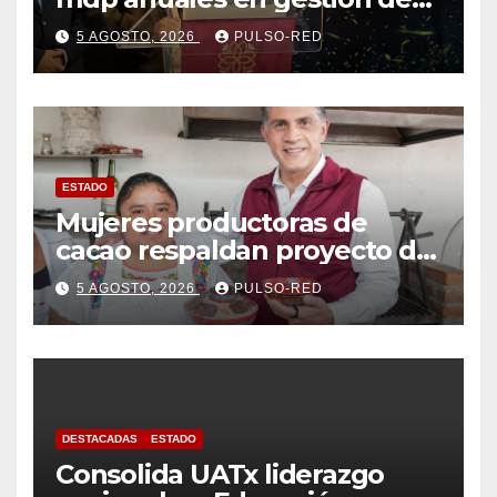
residuos: PAA
5 AGOSTO, 2026
PULSO-RED
ESTADO
Mujeres productoras de
cacao respaldan proyecto de
Alfonso Sánchez García
5 AGOSTO, 2026
PULSO-RED
rumbo a la Coordinación
Estatal de Morena
DESTACADAS
ESTADO
Consolida UATx liderazgo