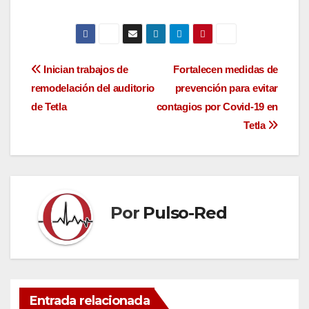
Navegación
Inician trabajos de
Fortalecen medidas de
remodelación del auditorio
prevención para evitar
de
de Tetla
contagios por Covid-19 en
entradas
Tetla
Por
Pulso-Red
Entrada relacionada