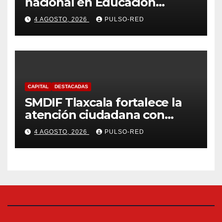
nacional en Educación
Especial, Gerontología y
4 AGOSTO, 2026
PULSO-RED
Ciencias de la Familia
CAPITAL
DESTACADAS
SMDIF Tlaxcala fortalece la
atención ciudadana con
servicios cercanos y espacios
4 AGOSTO, 2026
PULSO-RED
dignos para las familias