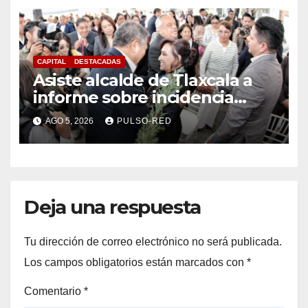
CAPITAL
DESTACADAS
Asiste alcalde de Tlaxcala a
informe sobre incidencia
delictiva refrenda trabajo
AGO 5, 2026
PULSO-RED
coordinado
Deja una respuesta
Tu dirección de correo electrónico no será publicada.
Los campos obligatorios están marcados con
*
Comentario
*