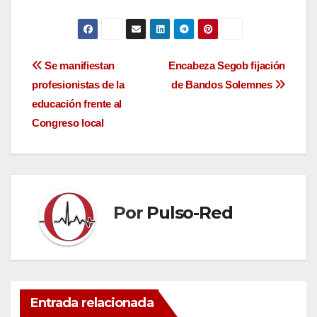
Navegación
Se manifiestan
Encabeza Segob fijación
profesionistas de la
de Bandos Solemnes
de
educación frente al
entradas
Congreso local
Por
Pulso-Red
Entrada relacionada