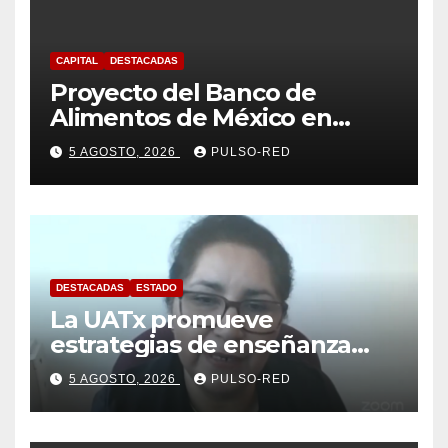
CAPITAL
DESTACADAS
Proyecto del Banco de
Alimentos de México en
Tlaxcala avanza con trabajo
5 AGOSTO, 2026
PULSO-RED
coordinado
DESTACADAS
ESTADO
La UATx promueve
estrategias de enseñanza
centradas en el contexto de
5 AGOSTO, 2026
PULSO-RED
sus estudiantes