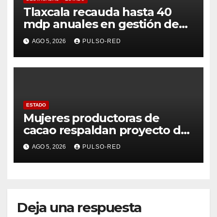
Tlaxcala recauda hasta 40
mdp anuales en gestión de
residuos: PAA
AGO 5, 2026
PULSO-RED
ESTADO
Mujeres productoras de
cacao respaldan proyecto de
Alfonso Sánchez García
AGO 5, 2026
PULSO-RED
rumbo a la Coordinación
Estatal de Morena
Deja una respuesta