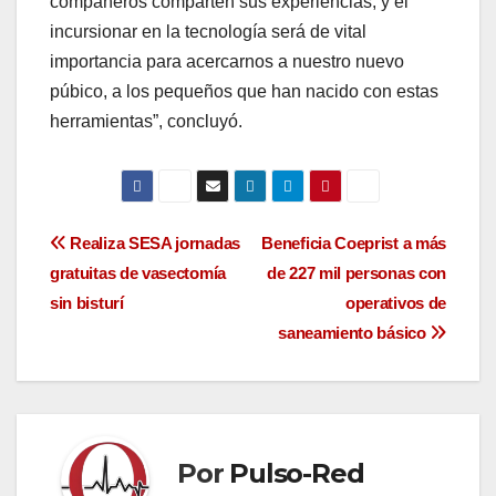
compañeros comparten sus experiencias, y el
incursionar en la tecnología será de vital
importancia para acercarnos a nuestro nuevo
púbico, a los pequeños que han nacido con estas
herramientas”, concluyó.
Navegación
Realiza SESA jornadas
Beneficia Coeprist a más
gratuitas de vasectomía
de 227 mil personas con
de
sin bisturí
operativos de
entradas
saneamiento básico
Por
Pulso-Red