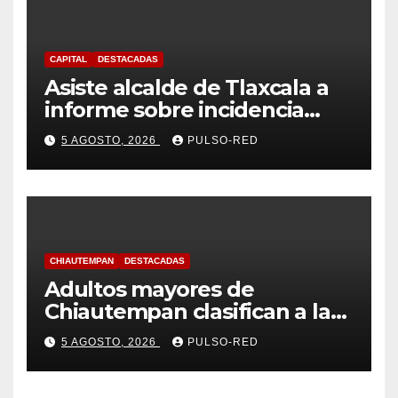
CAPITAL
DESTACADAS
Asiste alcalde de Tlaxcala a
informe sobre incidencia
delictiva refrenda trabajo
5 AGOSTO, 2026
PULSO-RED
coordinado
CHIAUTEMPAN
DESTACADAS
Adultos mayores de
Chiautempan clasifican a la
etapa federal de las
5 AGOSTO, 2026
PULSO-RED
Olimpiadas de Oro