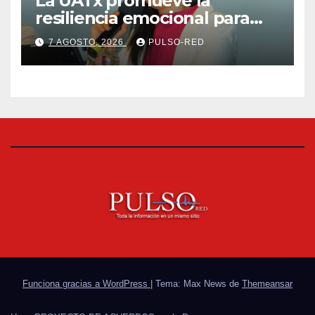
La UATx promueve la
resiliencia emocional para
fortalecer salud y bienestar
7 AGOSTO, 2026
PULSO-RED
de estudiantes y docentes
Funciona gracias a WordPress
|
Tema: Max News de
Themeansar