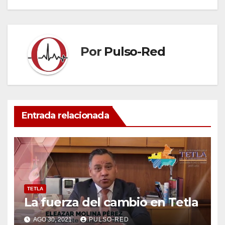
entradas
Por
Pulso-Red
Entrada relacionada
TETLA
La fuerza del cambio en Tetla
AGO 30, 2021
PULSO-RED