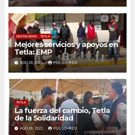
DESTACADAS
TETLA
Mejores servicios y apoyos en
Tetla: EMP
AGO 28, 2021
PULSO-RED
TETLA
La fuerza del cambio, Tetla
de la Solidaridad
AGO 26, 2021
PULSO-RED