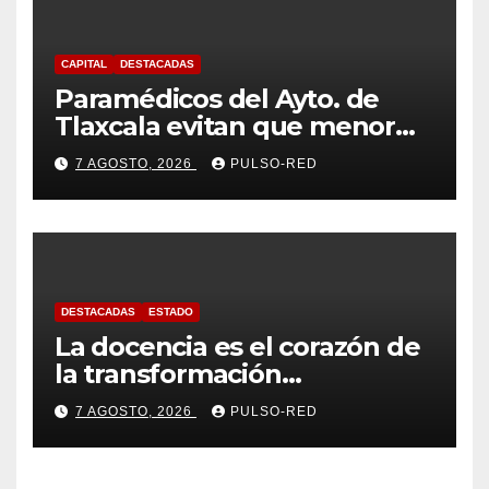
CAPITAL
DESTACADAS
Paramédicos del Ayto. de
Tlaxcala evitan que menor
sufra complicaciones por
7 AGOSTO, 2026
PULSO-RED
hipotermia tras caer en una
cisterna
DESTACADAS
ESTADO
La docencia es el corazón de
la transformación
universitaria: Rector de la
7 AGOSTO, 2026
PULSO-RED
UATx