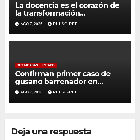
La docencia es el corazón de
la transformación
universitaria: Rector de la
AGO 7, 2026
PULSO-RED
UATx
DESTACADAS
ESTADO
Confirman primer caso de
gusano barrenador en
humano en Tlaxcala
AGO 7, 2026
PULSO-RED
Deja una respuesta