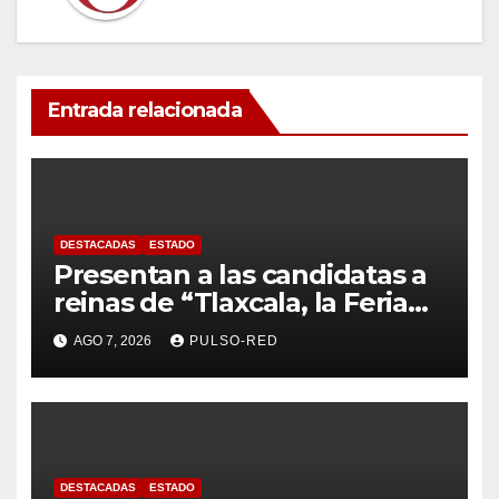
Entrada relacionada
DESTACADAS
ESTADO
Presentan a las candidatas a
reinas de “Tlaxcala, la Feria
de Ferias 2026: La Flor
AGO 7, 2026
PULSO-RED
Tlaxcalteca”
DESTACADAS
ESTADO