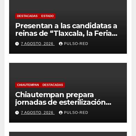
DESTACADAS
ESTADO
Presentan a las candidatas a
reinas de “Tlaxcala, la Feria
de Ferias 2026: La Flor
7 AGOSTO, 2026
PULSO-RED
Tlaxcalteca”
CHIAUTEMPAN
DESTACADAS
Chiautempan prepara
jornadas de esterilización
para perros y gatos
7 AGOSTO, 2026
PULSO-RED