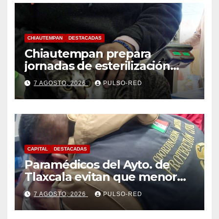
CHIAUTEMPAN
DESTACADAS
Chiautempan prepara
jornadas de esterilización
para perros y gatos
7 AGOSTO, 2026
PULSO-RED
CAPITAL
DESTACADAS
Paramédicos del Ayto. de
Tlaxcala evitan que menor
sufra complicaciones por
7 AGOSTO, 2026
PULSO-RED
hipotermia tras caer en una
cisterna