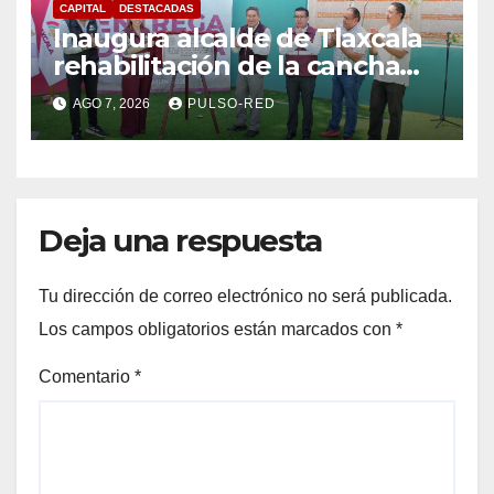
CAPITAL
DESTACADAS
Inaugura alcalde de Tlaxcala
rehabilitación de la cancha
Blas “Charro” Carvajal, obra
AGO 7, 2026
PULSO-RED
impulsada por ASG
Deja una respuesta
Tu dirección de correo electrónico no será publicada.
Los campos obligatorios están marcados con
*
Comentario
*