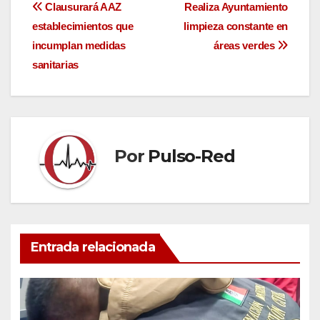
Navegación
Clausurará AAZ
Realiza Ayuntamiento
establecimientos que
limpieza constante en
de
incumplan medidas
áreas verdes
entradas
sanitarias
Por
Pulso-Red
Entrada relacionada