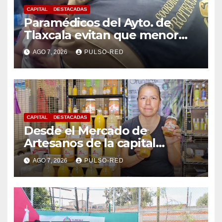
CAPITAL
DESTACADAS
Paramédicos del Ayto. de
Tlaxcala evitan que menor
sufra complicaciones por
AGO 7, 2026
PULSO-RED
hipotermia tras caer en una
cisterna
CAPITAL
DESTACADAS
Desde el Mercado de
Artesanos de la capital
“Guarda Frutz” acerca a la
AGO 7, 2026
PULSO-RED
ciudadanía productos
elaborados a base de frutas