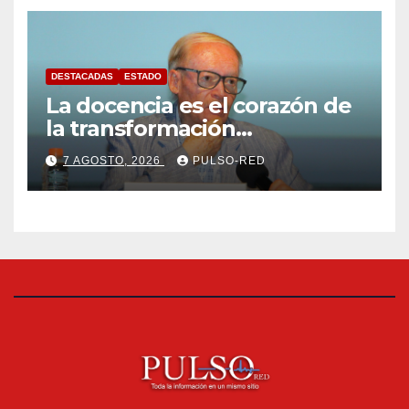
DESTACADAS
ESTADO
La docencia es el corazón de
la transformación
universitaria: Rector de la
7 AGOSTO, 2026
PULSO-RED
UATx