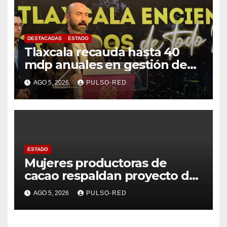
DESTACADAS
ESTADO
Tlaxcala recauda hasta 40
mdp anuales en gestión de
residuos: PAA
AGO 5, 2026
PULSO-RED
ESTADO
Mujeres productoras de
cacao respaldan proyecto de
Alfonso Sánchez García
AGO 5, 2026
PULSO-RED
rumbo a la Coordinación
Estatal de Morena