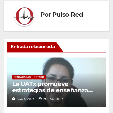
Por
Pulso-Red
Entrada relacionada
DESTACADAS
ESTADO
La UATx promueve
estrategias de enseñanza
centradas en el contexto de
AGO 5, 2026
PULSO-RED
sus estudiantes