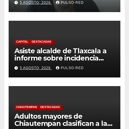
5 AGOSTO, 2026
PULSO-RED
sus estudiantes
CAPITAL
DESTACADAS
Asiste alcalde de Tlaxcala a
informe sobre incidencia
delictiva refrenda trabajo
5 AGOSTO, 2026
PULSO-RED
coordinado
CHIAUTEMPAN
DESTACADAS
Adultos mayores de
Chiautempan clasifican a la