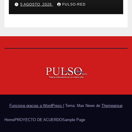
etapa federal de las
5 AGOSTO, 2026
PULSO-RED
Olimpiadas de Oro
Funciona gracias a WordPress
|
Tema: Max News de
Themeansar
Home
PROYECTO DE ACUERDO
Sample Page