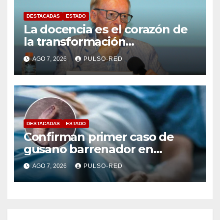
DESTACADAS
ESTADO
La docencia es el corazón de
la transformación
universitaria: Rector de la
AGO 7, 2026
PULSO-RED
UATx
DESTACADAS
ESTADO
Confirman primer caso de
gusano barrenador en
humano en Tlaxcala
AGO 7, 2026
PULSO-RED