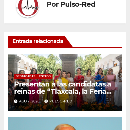
Por
Pulso-Red
Entrada relacionada
DESTACADAS
ESTADO
Presentan a las candidatas a
reinas de “Tlaxcala, la Feria
de Ferias 2026: La Flor
AGO 7, 2026
PULSO-RED
Tlaxcalteca”