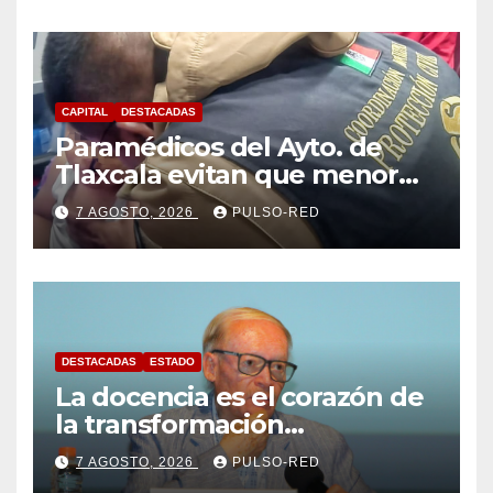
CAPITAL
DESTACADAS
Paramédicos del Ayto. de
Tlaxcala evitan que menor
sufra complicaciones por
7 AGOSTO, 2026
PULSO-RED
hipotermia tras caer en una
cisterna
DESTACADAS
ESTADO
La docencia es el corazón de
la transformación
universitaria: Rector de la
7 AGOSTO, 2026
PULSO-RED
UATx