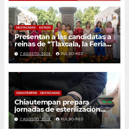
DESTACADAS
ESTADO
Presentan a las candidatas a
reinas de “Tlaxcala, la Feria
de Ferias 2026: La Flor
7 AGOSTO, 2026
PULSO-RED
Tlaxcalteca”
CHIAUTEMPAN
DESTACADAS
Chiautempan prepara
jornadas de esterilización
para perros y gatos
7 AGOSTO, 2026
PULSO-RED