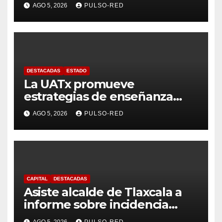
Tlaxcala avanza con trabajo
AGO 5, 2026
PULSO-RED
coordinado
DESTACADAS
ESTADO
La UATx promueve
estrategias de enseñanza
centradas en el contexto de
AGO 5, 2026
PULSO-RED
sus estudiantes
CAPITAL
DESTACADAS
Asiste alcalde de Tlaxcala a
informe sobre incidencia
delictiva refrenda trabajo
AGO 5, 2026
PULSO-RED