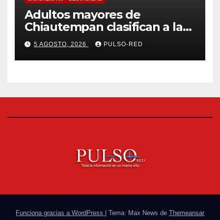
Adultos mayores de
Chiautempan clasifican a la
etapa federal de las
5 AGOSTO, 2026
PULSO-RED
Olimpiadas de Oro
Funciona gracias a WordPress
|
Tema: Max News de
Themeansar