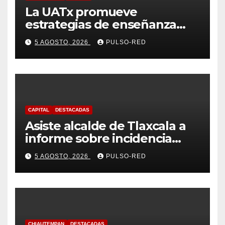
La UATx promueve
estrategias de enseñanza
centradas en el contexto de
5 AGOSTO, 2026
PULSO-RED
sus estudiantes
CAPITAL
DESTACADAS
Asiste alcalde de Tlaxcala a
informe sobre incidencia
delictiva refrenda trabajo
5 AGOSTO, 2026
PULSO-RED
coordinado
CHIAUTEMPAN
DESTACADAS