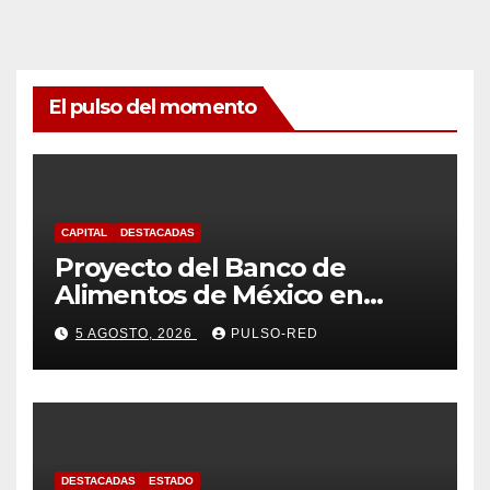
El pulso del momento
CAPITAL
DESTACADAS
Proyecto del Banco de
Alimentos de México en
Tlaxcala avanza con trabajo
5 AGOSTO, 2026
PULSO-RED
coordinado
DESTACADAS
ESTADO