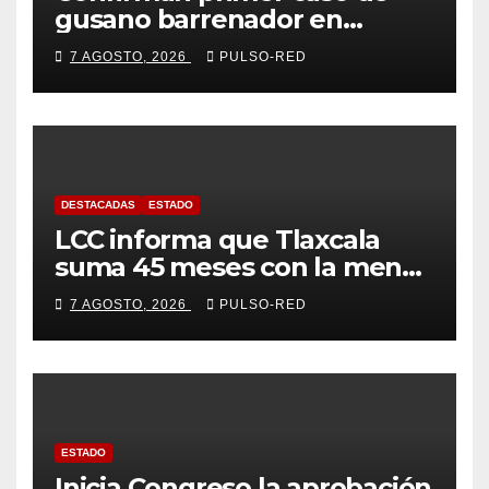
gusano barrenador en
humano en Tlaxcala
7 AGOSTO, 2026
PULSO-RED
DESTACADAS
ESTADO
LCC informa que Tlaxcala
suma 45 meses con la menor
tasa de delitos en el país
7 AGOSTO, 2026
PULSO-RED
ESTADO
Inicia Congreso la aprobación