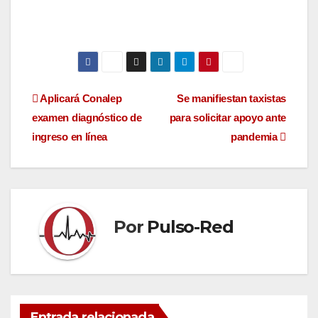
Navegación
Aplicará Conalep
Se manifiestan taxistas
examen diagnóstico de
para solicitar apoyo ante
de
ingreso en línea
pandemia
entradas
Por
Pulso-Red
Entrada relacionada