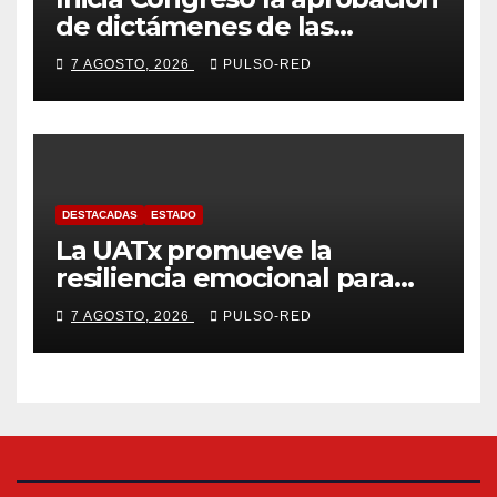
de dictámenes de las
cuentas públicas de entes
7 AGOSTO, 2026
PULSO-RED
fiscalizables del ejercicio
fiscal 2025
DESTACADAS
ESTADO
La UATx promueve la
resiliencia emocional para
fortalecer salud y bienestar
7 AGOSTO, 2026
PULSO-RED
de estudiantes y docentes