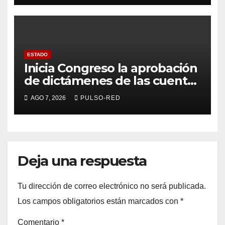
ESTADO
Inicia Congreso la aprobación
de dictámenes de las cuentas
públicas de entes
AGO 7, 2026
PULSO-RED
fiscalizables del ejercicio
fiscal 2025
Deja una respuesta
Tu dirección de correo electrónico no será publicada.
Los campos obligatorios están marcados con
*
Comentario
*