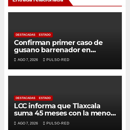
DESTACADAS
ESTADO
Confirman primer caso de
gusano barrenador en
humano en Tlaxcala
AGO 7, 2026
PULSO-RED
DESTACADAS
ESTADO
LCC informa que Tlaxcala
suma 45 meses con la menor
tasa de delitos en el país
AGO 7, 2026
PULSO-RED