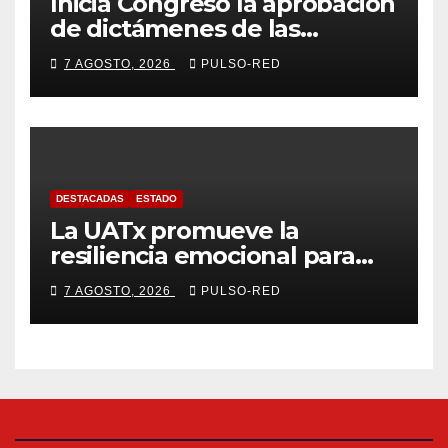
Inicia Congreso la aprobación
de dictámenes de las
cuentas públicas de entes
7 AGOSTO, 2026
PULSO-RED
fiscalizables del ejercicio
fiscal 2025
DESTACADAS
ESTADO
La UATx promueve la
resiliencia emocional para
fortalecer salud y bienestar
7 AGOSTO, 2026
PULSO-RED
de estudiantes y docentes