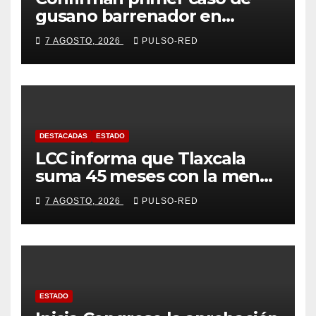
gusano barrenador en
humano en Tlaxcala
7 AGOSTO, 2026
PULSO-RED
DESTACADAS
ESTADO
LCC informa que Tlaxcala
suma 45 meses con la menor
tasa de delitos en el país
7 AGOSTO, 2026
PULSO-RED
ESTADO