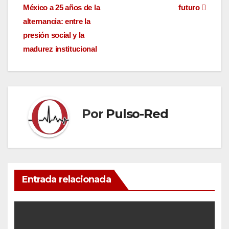
México a 25 años de la
futuro
de
alternancia: entre la
entradas
presión social y la
madurez institucional
Por
Pulso-Red
Entrada relacionada