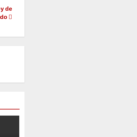
ey de
ado