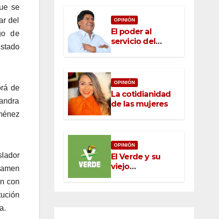
que se
ar del
OPINIÓN
El poder al
go de
servicio del
Estado
pueblo: la nueva
ética pública en
México
OPINIÓN
brá de
La cotidianidad
jandra
de las mujeres
iménez
OPINIÓN
slador
El Verde y su
viejo
tamen
oportunismo
an con
tución
a.