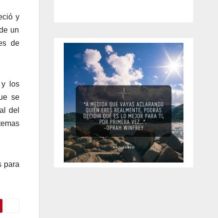
eció y
 de un
nes de
 y los
que se
al del
 temas
s para