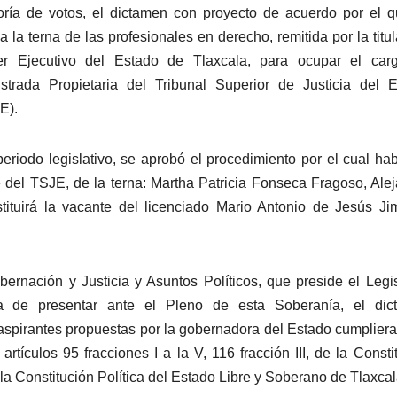
ría de votos, el dictamen con proyecto de acuerdo por el 
da la terna de las profesionales en derecho, remitida por la titul
r Ejecutivo del Estado de Tlaxcala, para ocupar el car
strada Propietaria del Tribunal Superior de Justicia del 
E).
eriodo legislativo, se aprobó el procedimiento por el cual ha
e del TSJE, de la terna: Martha Patricia Fonseca Fragoso, Ale
ituirá la vacante del licenciado Mario Antonio de Jesús J
ernación y Justicia y Asuntos Políticos, que preside el Legi
a de presentar ante el Pleno de esta Soberanía, el dic
s aspirantes propuestas por la gobernadora del Estado cumplier
artículos 95 fracciones I a la V, 116 fracción III, de la Consti
la Constitución Política del Estado Libre y Soberano de Tlaxcal