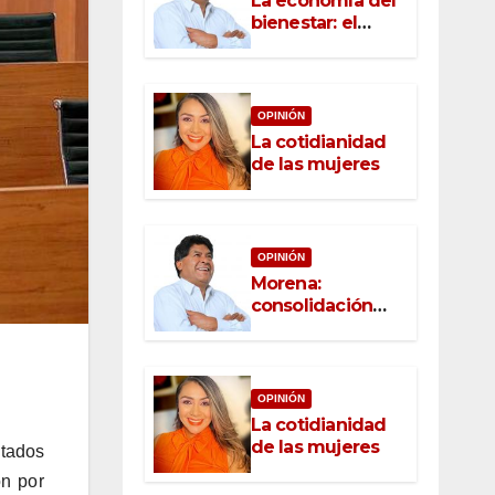
La economía del
bienestar: el
nuevo rostro del
desarrollo
OPINIÓN
La cotidianidad
de las mujeres
OPINIÓN
Morena:
consolidación
con raíz, rumbo
con convicción
OPINIÓN
La cotidianidad
de las mujeres
utados
on por