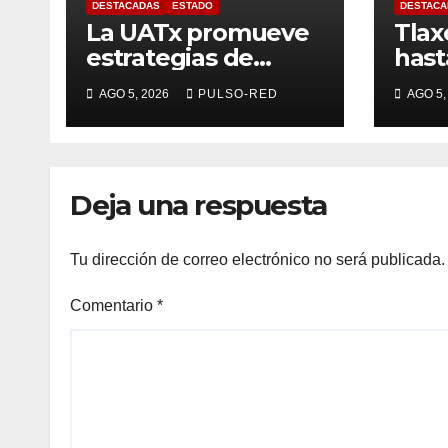
DESTACADAS
ESTADO
DESTACA
La UATx promueve
Tlax
estrategias de
has
enseñanza
anua
AGO 5, 2026
PULSO-RED
AGO 5,
centradas en el
de r
contexto de sus
estudiantes
Deja una respuesta
Tu dirección de correo electrónico no será publicada.
Comentario
*