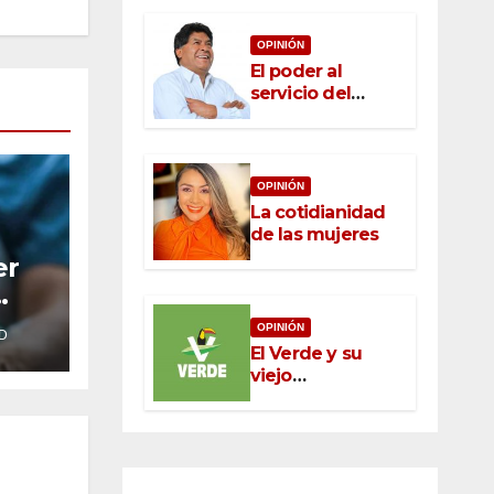
OPINIÓN
El poder al
servicio del
pueblo: la nueva
ética pública en
México
OPINIÓN
La cotidianidad
de las mujeres
er
OPINIÓN
D
El Verde y su
viejo
oportunismo