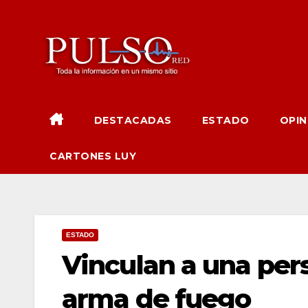
Ir
al
contenido
DESTACADAS
ESTADO
OPIN
CARTONES LUY
ESTADO
Vinculan a una per
arma de fuego