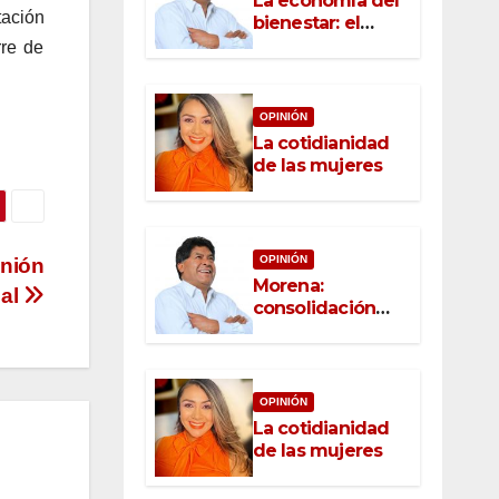
La economía del
tación
bienestar: el
nuevo rostro del
rre de
desarrollo
OPINIÓN
La cotidianidad
de las mujeres
OPINIÓN
unión
Morena:
nal
consolidación
con raíz, rumbo
con convicción
OPINIÓN
La cotidianidad
de las mujeres