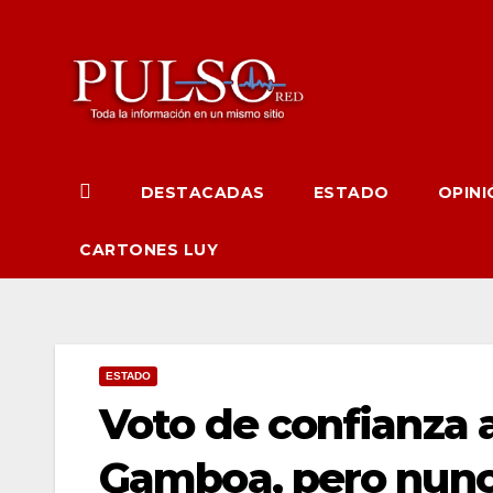
Ir
al
contenido
DESTACADAS
ESTADO
OPINI
CARTONES LUY
ESTADO
Voto de confianza a
Gamboa, pero nunc