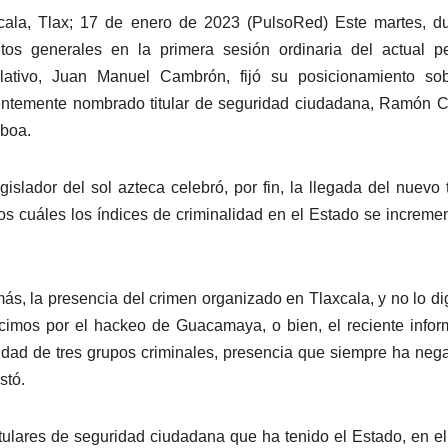
cala, Tlax; 17 de enero de 2023 (PulsoRed) Este martes, d
tos generales en la primera sesión ordinaria del actual p
slativo, Juan Manuel Cambrón, fijó su posicionamiento sob
entemente nombrado titular de seguridad ciudadana, Ramón 
boa.
egislador del sol azteca celebró, por fin, la llegada del nuevo ti
os cuáles los índices de criminalidad en el Estado se increme
s, la presencia del crimen organizado en Tlaxcala, y no lo di
imos por el hackeo de Guacamaya, o bien, el reciente info
vidad de tres grupos criminales, presencia que siempre ha neg
stó.
ulares de seguridad ciudadana que ha tenido el Estado, en el