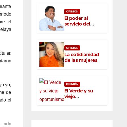
urante
OPINIÓN
eriodo
El poder al
re el
servicio del
pueblo: la nueva
Celaya
ética pública en
México
OPINIÓN
tular,
La cotidianidad
de las mujeres
ntaron
go yo,
OPINIÓN
El Verde y su
rme de
viejo
ado el
oportunismo
 corto