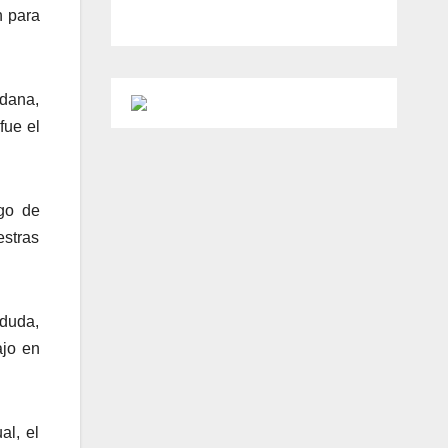
n para
adana,
fue el
go de
estras
 duda,
ajo en
al, el