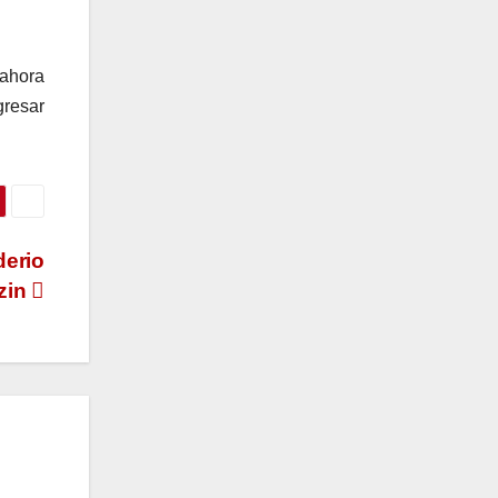
 ahora
gresar
derio
zin