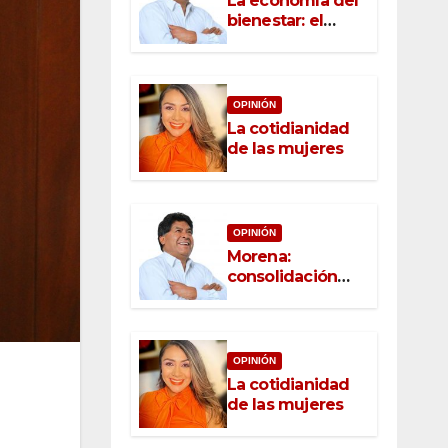
La economía del
bienestar: el
nuevo rostro del
desarrollo
OPINIÓN
La cotidianidad
de las mujeres
OPINIÓN
Morena:
consolidación
con raíz, rumbo
con convicción
OPINIÓN
La cotidianidad
de las mujeres