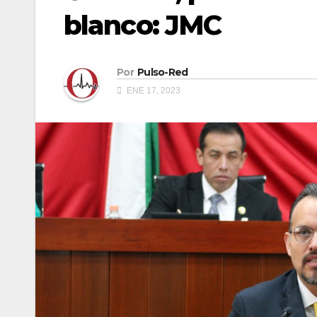
blanco: JMC
Por
Pulso-Red
ENE 17, 2023