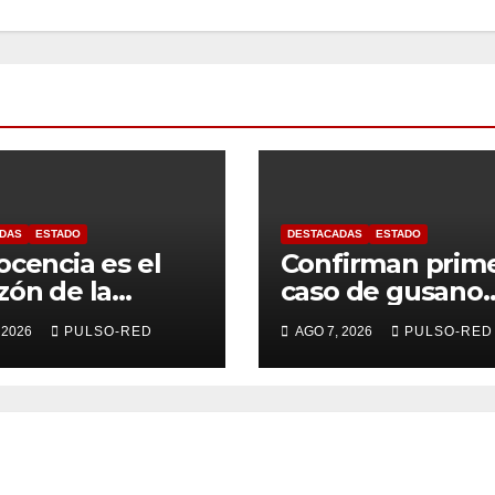
DAS
ESTADO
DESTACADAS
ESTADO
ocencia es el
Confirman prim
zón de la
caso de gusano
sformación
barrenador en
 2026
PULSO-RED
AGO 7, 2026
PULSO-RED
ersitaria: Rector
humano en
a UATx
Tlaxcala