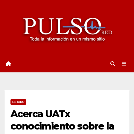
Ir
al
contenido
ESTADO
Acerca UATx
conocimiento sobre la