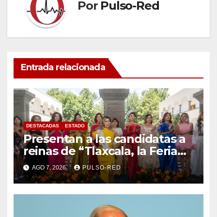
Por
Pulso-Red
Entrada relacionada
DESTACADAS
ESTADO
Presentan a las candidatas a
reinas de “Tlaxcala, la Feria
de Ferias 2026: La Flor
AGO 7, 2026
PULSO-RED
Tlaxcalteca”