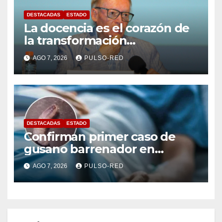
DESTACADAS
ESTADO
La docencia es el corazón de
la transformación
universitaria: Rector de la
AGO 7, 2026
PULSO-RED
UATx
DESTACADAS
ESTADO
Confirman primer caso de
gusano barrenador en
humano en Tlaxcala
AGO 7, 2026
PULSO-RED