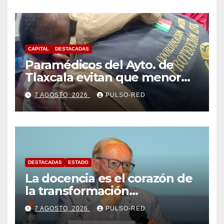
CAPITAL
DESTACADAS
Paramédicos del Ayto. de
Tlaxcala evitan que menor
sufra complicaciones por
7 AGOSTO, 2026
PULSO-RED
hipotermia tras caer en una
cisterna
DESTACADAS
ESTADO
La docencia es el corazón de
la transformación
universitaria: Rector de la
7 AGOSTO, 2026
PULSO-RED
UATx