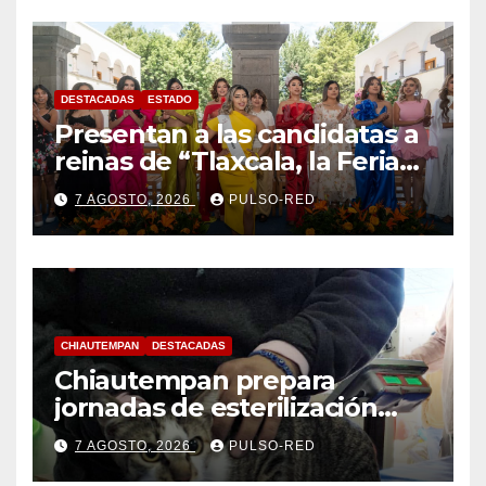
DESTACADAS
ESTADO
Presentan a las candidatas a
reinas de “Tlaxcala, la Feria
de Ferias 2026: La Flor
7 AGOSTO, 2026
PULSO-RED
Tlaxcalteca”
CHIAUTEMPAN
DESTACADAS
Chiautempan prepara
jornadas de esterilización
para perros y gatos
7 AGOSTO, 2026
PULSO-RED