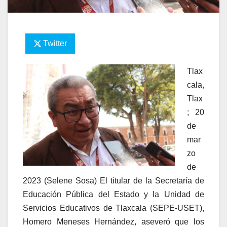
Twitter
Tlax
cala,
Tlax
; 20
de
mar
zo
de
2023 (Selene Sosa) El titular de la Secretaría de
Educación Pública del Estado y la Unidad de
Servicios Educativos de Tlaxcala (SEPE-USET),
Homero Meneses Hernández, aseveró que los