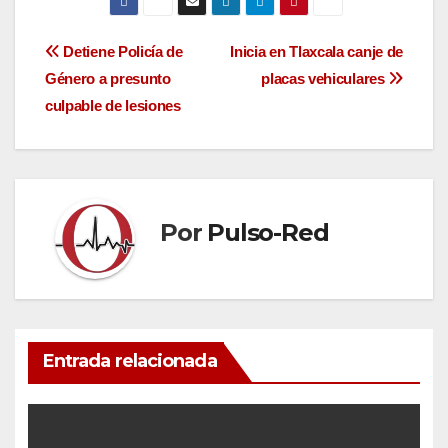
Navegación
Detiene Policía de
Inicia en Tlaxcala canje de
Género a presunto
placas vehiculares
de
culpable de lesiones
entradas
Por
Pulso-Red
Entrada relacionada