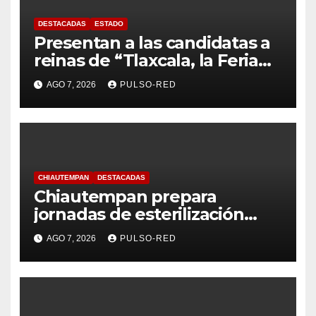
DESTACADAS
ESTADO
Presentan a las candidatas a
reinas de “Tlaxcala, la Feria
de Ferias 2026: La Flor
AGO 7, 2026
PULSO-RED
Tlaxcalteca”
CHIAUTEMPAN
DESTACADAS
Chiautempan prepara
jornadas de esterilización
para perros y gatos
AGO 7, 2026
PULSO-RED