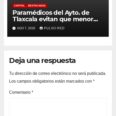
CAPITAL
DESTACADAS
Paramédicos del Ayto. de
Tlaxcala evitan que menor
sufra complicaciones por
AGO 7, 2026
PULSO-RED
hipotermia tras caer en una
cisterna
Deja una respuesta
Tu dirección de correo electrónico no será publicada.
Los campos obligatorios están marcados con
*
Comentario
*