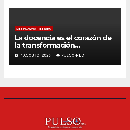
cisterna
DESTACADAS
ESTADO
La docencia es el corazón de
la transformación
universitaria: Rector de la
7 AGOSTO, 2026
PULSO-RED
UATx