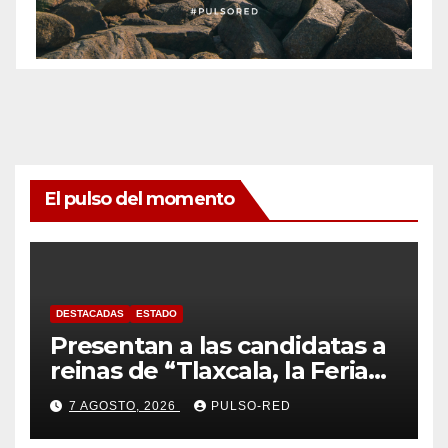
El pulso del momento
DESTACADAS
ESTADO
Presentan a las candidatas a
reinas de “Tlaxcala, la Feria
de Ferias 2026: La Flor
7 AGOSTO, 2026
PULSO-RED
Tlaxcalteca”