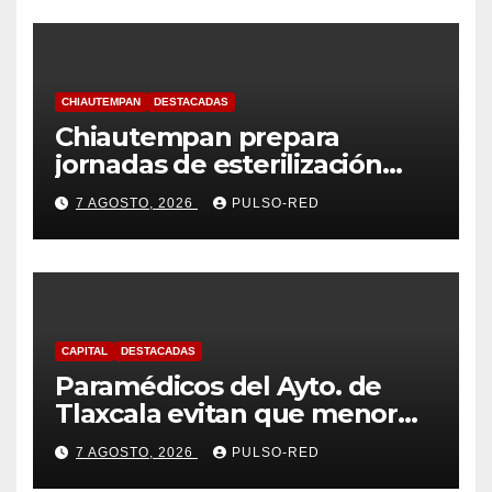
CHIAUTEMPAN
DESTACADAS
Chiautempan prepara
jornadas de esterilización
para perros y gatos
7 AGOSTO, 2026
PULSO-RED
CAPITAL
DESTACADAS
Paramédicos del Ayto. de
Tlaxcala evitan que menor
sufra complicaciones por
7 AGOSTO, 2026
PULSO-RED
hipotermia tras caer en una