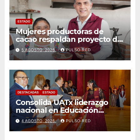
ESTADO
Mujeres productoras de
cacao respaldan proyecto de
Alfonso Sánchez García
5 AGOSTO, 2026
PULSO-RED
rumbo a la Coordinación
Estatal de Morena
DESTACADAS
ESTADO
Consolida UATx liderazgo
nacional en Educación
Especial, Gerontología y
4 AGOSTO, 2026
PULSO-RED
Ciencias de la Familia