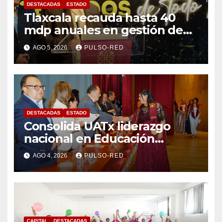
DESTACADAS
ESTADO
Tlaxcala recauda hasta 40
mdp anuales en gestión de
residuos: PAA
AGO 5, 2026
PULSO-RED
DESTACADAS
ESTADO
Consolida UATx liderazgo
nacional en Educación
Especial, Gerontología y
AGO 4, 2026
PULSO-RED
Ciencias de la Familia
CAPITAL
DESTACADAS