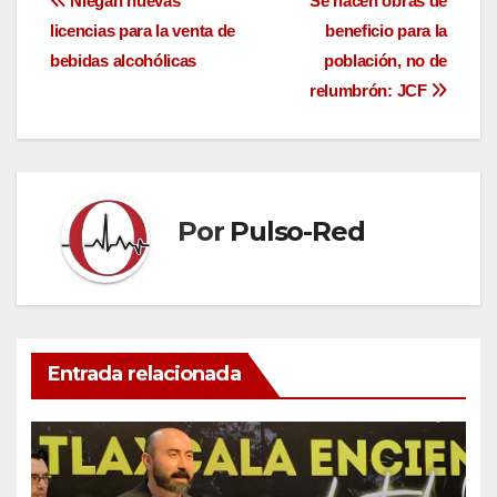
Navegación
Niegan nuevas
Se hacen obras de
licencias para la venta de
beneficio para la
de
bebidas alcohólicas
población, no de
entradas
relumbrón: JCF
Por
Pulso-Red
Entrada relacionada