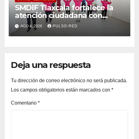
SMDIF Tlaxcala fortalece la
atención ciudadana con
servicios cercanos y espacios
AGO 4, 2026
PULSO-RED
dignos para las familias
Deja una respuesta
Tu dirección de correo electrónico no será publicada.
Los campos obligatorios están marcados con
*
Comentario
*