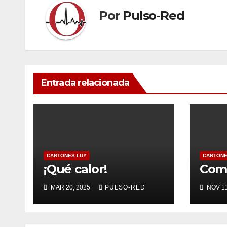
Por
Pulso-Red
Entrada relacionada
CARTONES LUY
CARTONE
¡Qué calor!
Come
MAR 20, 2025
PULSO-RED
NOV 11