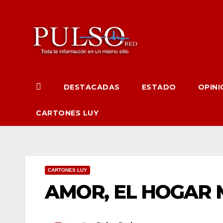
Ir
al
contenido
DESTACADAS
ESTADO
OPINI
CARTONES LUY
CARTONES LUY
AMOR, EL HOGAR