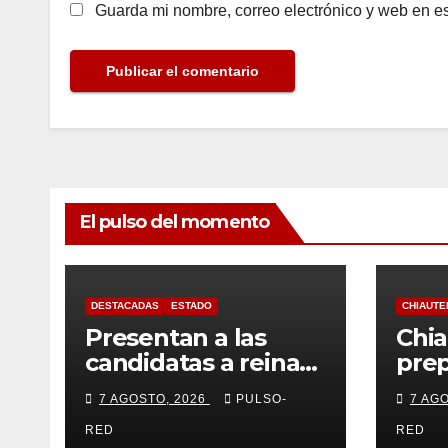
Guarda mi nombre, correo electrónico y web en e
El pulso del momento
DESTACADAS
ESTADO
CHIAUTE
Presentan a las
Chi
candidatas a reinas
prep
de “Tlaxcala, la Feria
este
7 AGOSTO, 2026
PULSO-
7 AG
de Ferias 2026: La
perr
Flor Tlaxcalteca”
RED
RED