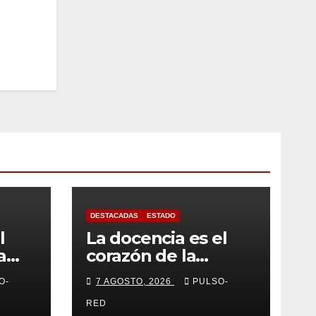
DESTACADAS
ESTADO
l
La docencia es el
a
corazón de la
or
transformación
O-
7 AGOSTO, 2026
PULSO-
universitaria: Rector
 por
de la UATx
RED