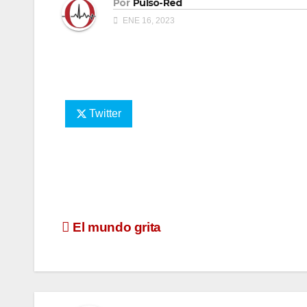
Por
Pulso-Red
ENE 16, 2023
Twitter
Navegación
El mundo grita
de
entradas