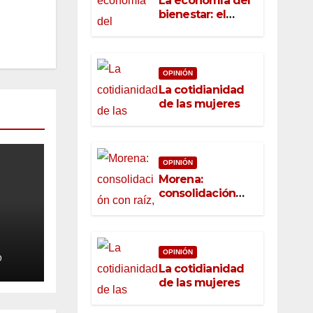
La economía del
bienestar: el
nuevo rostro del
desarrollo
OPINIÓN
La cotidianidad
de las mujeres
OPINIÓN
Morena:
consolidación
con raíz, rumbo
con convicción
OPINIÓN
D
La cotidianidad
de las mujeres