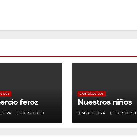
S LUY
CARTONES LUY
rcio feroz
Nuestros niños
, 2024
PULSO-RED
ABR 16, 2024
PULSO-RE