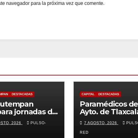
ste navegador para la próxima vez que comente.
MPAN
DESTACADAS
CAPITAL
DESTACADAS
autempan
Paramédicos de
ara jornadas de
Ayto. de Tlaxcal
rilización para
evitan que men
OSTO, 2026
PULSO-
7 AGOSTO, 2026
PULS
os y gatos
sufra
complicaciones
RED