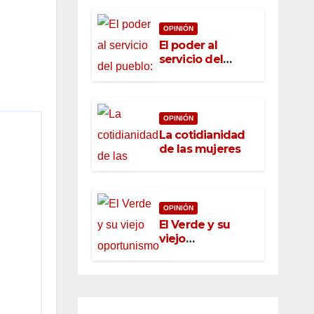
OPINIÓN
El poder al
servicio del
pueblo: la nueva
ética pública en
México
OPINIÓN
La cotidianidad
de las mujeres
OPINIÓN
El Verde y su
viejo
oportunismo