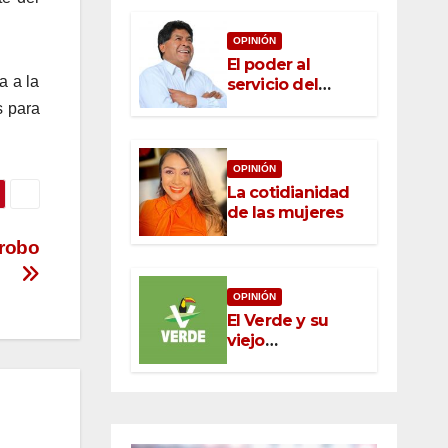
OPINIÓN
El poder al
a a la
servicio del
pueblo: la nueva
s para
ética pública en
México
OPINIÓN
La cotidianidad
de las mujeres
 robo
OPINIÓN
El Verde y su
viejo
oportunismo