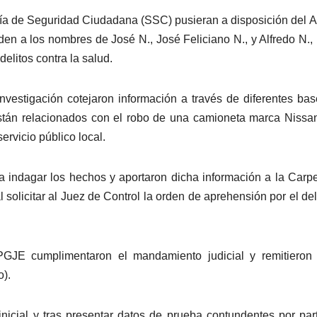
aría de Seguridad Ciudadana (SSC) pusieran a disposición del 
den a los nombres de José N., José Feliciano N., y Alfredo N., 
delitos contra la salud.
Investigación cotejaron información a través de diferentes ba
están relacionados con el robo de una camioneta marca Nissan
ervicio público local.
a indagar los hechos y aportaron dicha información a la Carp
 solicitar al Juez de Control la orden de aprehensión por el del
PGJE cumplimentaron el mandamiento judicial y remitieron 
o).
inicial y tras presentar datos de prueba contundentes por par