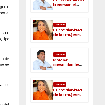
La economía del
bienestar: el
Agente
nuevo rostro del
por el
desarrollo
OPINIÓN
La cotidianidad
ses de
de las mujeres
, tipo
OPINIÓN
eta de
Morena:
consolidación
ito de
con raíz, rumbo
con convicción
a los
OPINIÓN
La cotidianidad
de las mujeres
te del