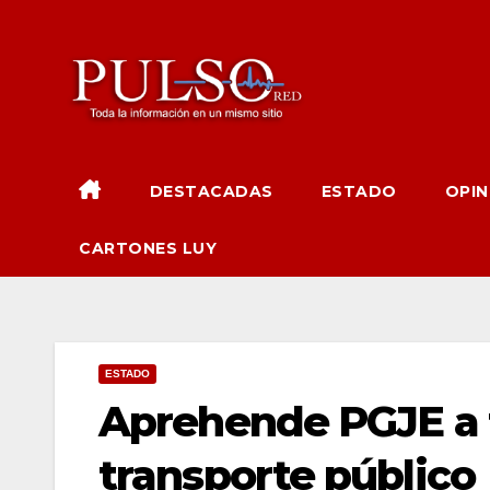
Ir
al
contenido
DESTACADAS
ESTADO
OPIN
CARTONES LUY
ESTADO
Aprehende PGJE a 
transporte público