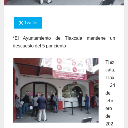
Twitter
*El Ayuntamiento de Tlaxcala mantiene un
descuesto del 5 por ciento
Tlax
cala,
Tlax
; 24
de
febr
ero
de
202