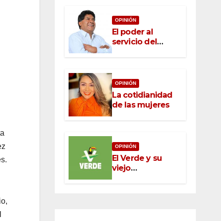
OPINIÓN
El poder al
servicio del
pueblo: la nueva
ética pública en
México
OPINIÓN
La cotidianidad
de las mujeres
ta
ez
OPINIÓN
El Verde y su
s.
viejo
oportunismo
io,
l