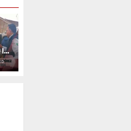
 la
ED