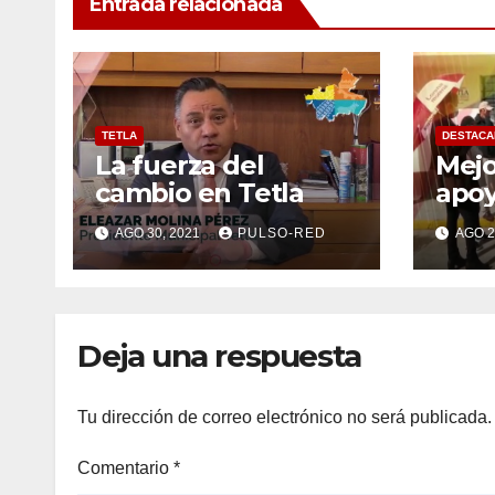
Entrada relacionada
TETLA
DESTACA
La fuerza del
Mejo
cambio en Tetla
apoy
EMP
AGO 30, 2021
PULSO-RED
AGO 2
Deja una respuesta
Tu dirección de correo electrónico no será publicada.
Comentario
*