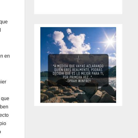
 que
l
en en
ier
o que
ciben
ecto
pio
o