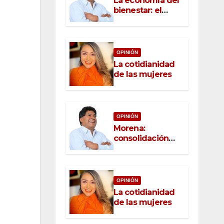
La economía del
bienestar: el
nuevo rostro del
desarrollo
OPINIÓN
La cotidianidad
de las mujeres
OPINIÓN
Morena:
consolidación
con raíz, rumbo
con convicción
OPINIÓN
La cotidianidad
de las mujeres