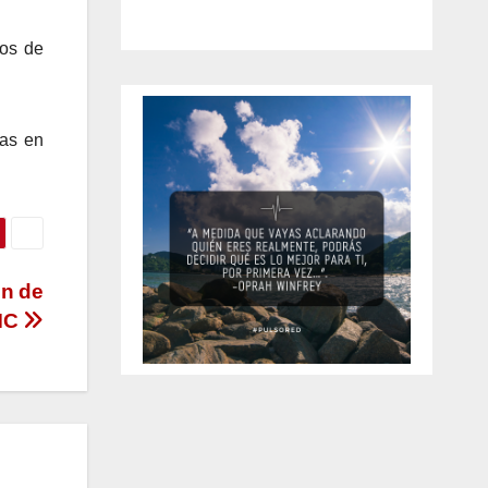
yos de
ras en
ón de
MC