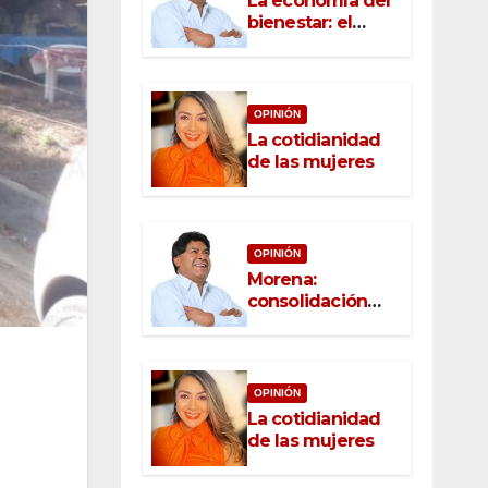
La economía del
bienestar: el
nuevo rostro del
desarrollo
OPINIÓN
La cotidianidad
de las mujeres
OPINIÓN
Morena:
consolidación
con raíz, rumbo
con convicción
OPINIÓN
La cotidianidad
de las mujeres