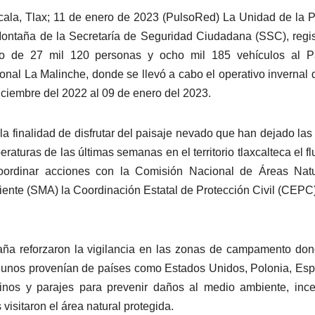
cala, Tlax; 11 de enero de 2023 (PulsoRed) La Unidad de la P
ontaña de la Secretaría de Seguridad Ciudadana (SSC), regis
bo de 27 mil 120 personas y ocho mil 185 vehículos al P
onal La Malinche, donde se llevó a cabo el operativo invernal 
iciembre del 2022 al 09 de enero del 2023.
la finalidad de disfrutar del paisaje nevado que han dejado las
eraturas de las últimas semanas en el territorio tlaxcalteca el fl
 coordinar acciones con la Comisión Nacional de Áreas Nat
iente (SMA) la Coordinación Estatal de Protección Civil (CEPC
taña reforzaron la vigilancia en las zonas de campamento do
algunos provenían de países como Estados Unidos, Polonia, Es
inos y parajes para prevenir daños al medio ambiente, inc
visitaron el área natural protegida.