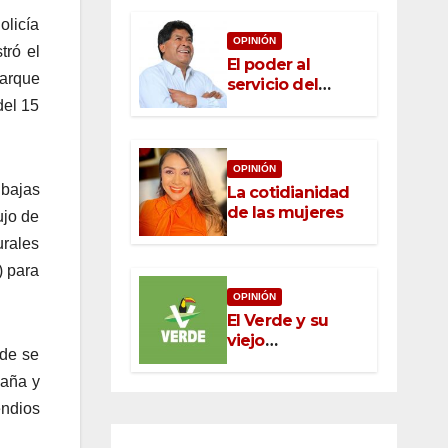
olicía
OPINIÓN
tró el
El poder al
arque
servicio del
pueblo: la nueva
del 15
ética pública en
México
OPINIÓN
 bajas
La cotidianidad
de las mujeres
ujo de
urales
) para
OPINIÓN
El Verde y su
viejo
nde se
oportunismo
paña y
endios