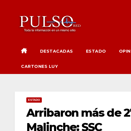
Ir
al
contenido
DESTACADAS
ESTADO
OPIN
CARTONES LUY
ESTADO
Arribaron más de 27
Malinche: SSC