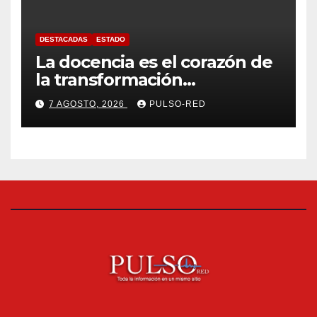
DESTACADAS
ESTADO
La docencia es el corazón de
la transformación
universitaria: Rector de la
7 AGOSTO, 2026
PULSO-RED
UATx