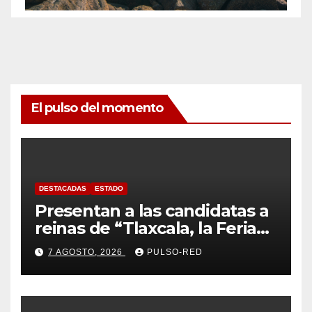
El pulso del momento
DESTACADAS
ESTADO
Presentan a las candidatas a
reinas de “Tlaxcala, la Feria
de Ferias 2026: La Flor
7 AGOSTO, 2026
PULSO-RED
Tlaxcalteca”