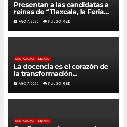
Presentan a las candidatas a
reinas de “Tlaxcala, la Feria
de Ferias 2026: La Flor
AGO 7, 2026
PULSO-RED
Tlaxcalteca”
DESTACADAS
ESTADO
La docencia es el corazón de
la transformación
universitaria: Rector de la
AGO 7, 2026
PULSO-RED
UATx
DESTACADAS
ESTADO