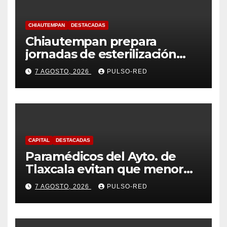
CHIAUTEMPAN
DESTACADAS
Chiautempan prepara
jornadas de esterilización
para perros y gatos
7 AGOSTO, 2026
PULSO-RED
CAPITAL
DESTACADAS
Paramédicos del Ayto. de
Tlaxcala evitan que menor
sufra complicaciones por
7 AGOSTO, 2026
PULSO-RED
hipotermia tras caer en una
cisterna