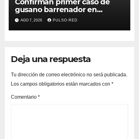
Confirman primer caso de
gusano barrenador en
humano en Tlaxcala
AGO 7, 2026
PULSO-RED
Deja una respuesta
Tu dirección de correo electrónico no será publicada.
Los campos obligatorios están marcados con
*
Comentario
*