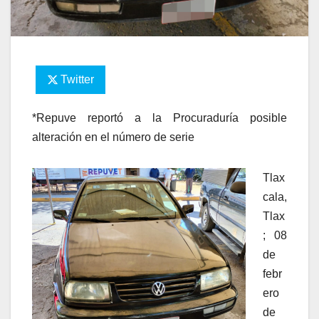
Twitter
*Repuve reportó a la Procuraduría posible
alteración en el número de serie
Tlax
cala,
Tlax
; 08
de
febr
ero
de