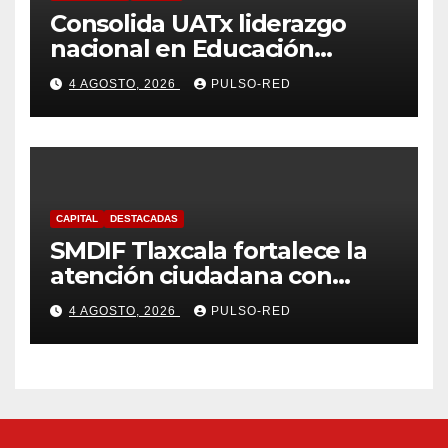
Consolida UATx liderazgo
nacional en Educación
Especial, Gerontología y
4 AGOSTO, 2026
PULSO-RED
Ciencias de la Familia
CAPITAL
DESTACADAS
SMDIF Tlaxcala fortalece la
atención ciudadana con
servicios cercanos y espacios
4 AGOSTO, 2026
PULSO-RED
dignos para las familias