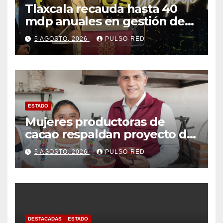
Tlaxcala recauda hasta 40
mdp anuales en gestión de
residuos: PAA
5 AGOSTO, 2026
PULSO-RED
ESTADO
Mujeres productoras de
cacao respaldan proyecto de
Alfonso Sánchez García
5 AGOSTO, 2026
PULSO-RED
rumbo a la Coordinación
Estatal de Morena
DESTACADAS
ESTADO