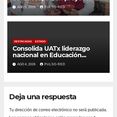
Alfonso Sánchez García
AGO 5, 2026
PULSO-RED
rumbo a la Coordinación
Estatal de Morena
DESTACADAS
ESTADO
Consolida UATx liderazgo
nacional en Educación
Especial, Gerontología y
AGO 4, 2026
PULSO-RED
Ciencias de la Familia
Deja una respuesta
Tu dirección de correo electrónico no será publicada.