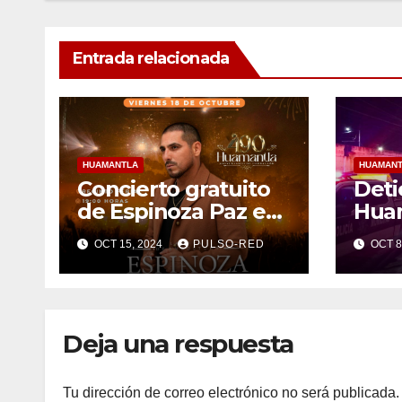
Entrada relacionada
HUAMANTLA
HUAMAN
Concierto gratuito
Deti
de Espinoza Paz en
Huam
Huamantla se
arm
OCT 15, 2024
PULSO-RED
OCT 8
realizará en el
part
Recinto Ferial
riña
Deja una respuesta
Tu dirección de correo electrónico no será publicada.