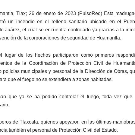
antla, Tlax; 26 de enero de 2023 (PulsoRed) Esta madruga
stró un incendio en el relleno sanitario ubicado en el Pue
to Juárez, el cual se encuentra controlado ya gracias a la inm
rvención de la corporaciones de seguridad de Huamantla.
l lugar de los hechos participaron como primeros respondi
entos de la Coordinación de Protección Civil de Huamantla
 policías municipales y personal de la Dirección de Obras, q
para que el fuego no se extendiera a zonas habitadas.
man que ya se ha podido controlar el fuego, toda vez que 
ario.
beros de Tlaxcala, quienes apoyaron en las últimas maniobra
ncia también el personal de Protección Civil del Estado.