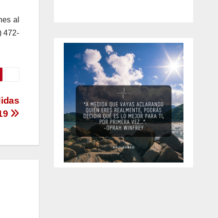
nes al
) 472-
didas
-19