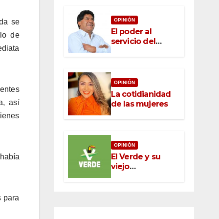
OPINIÓN
da se
El poder al
blo de
servicio del
ediata
pueblo: la nueva
ética pública en
México
OPINIÓN
entes
La cotidianidad
, así
de las mujeres
uienes
OPINIÓN
El Verde y su
había
viejo
oportunismo
s para