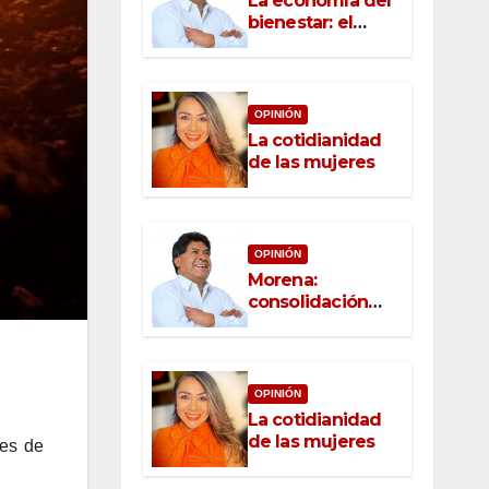
La economía del
bienestar: el
nuevo rostro del
desarrollo
OPINIÓN
La cotidianidad
de las mujeres
OPINIÓN
Morena:
consolidación
con raíz, rumbo
con convicción
OPINIÓN
La cotidianidad
de las mujeres
nes de