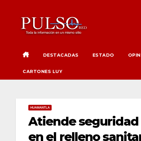
Ir
al
contenido
DESTACADAS
ESTADO
OPIN
CARTONES LUY
HUAMANTLA
Atiende seguridad
en el relleno sanit