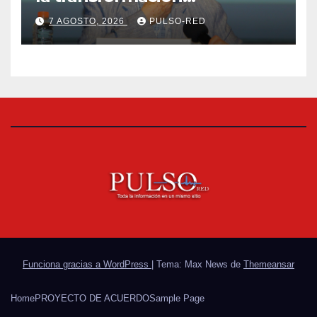
universitaria: Rector de la
7 AGOSTO, 2026
PULSO-RED
UATx
Funciona gracias a WordPress
|
Tema: Max News de
Themeansar
Home
PROYECTO DE ACUERDO
Sample Page