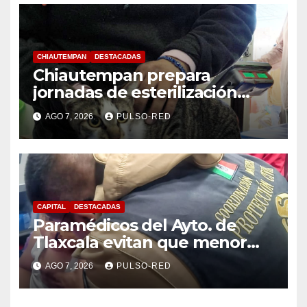
CHIAUTEMPAN
DESTACADAS
Chiautempan prepara
jornadas de esterilización
para perros y gatos
AGO 7, 2026
PULSO-RED
CAPITAL
DESTACADAS
Paramédicos del Ayto. de
Tlaxcala evitan que menor
sufra complicaciones por
AGO 7, 2026
PULSO-RED
hipotermia tras caer en una
cisterna