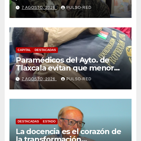
para perros y gatos
7 AGOSTO, 2026
PULSO-RED
CAPITAL
DESTACADAS
Paramédicos del Ayto. de
Tlaxcala evitan que menor
sufra complicaciones por
7 AGOSTO, 2026
PULSO-RED
hipotermia tras caer en una
cisterna
DESTACADAS
ESTADO
La docencia es el corazón de
la transformación