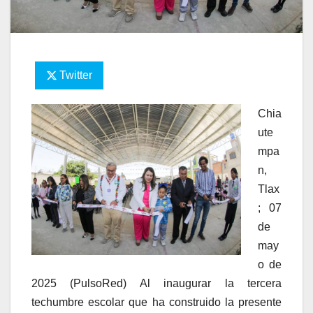
Twitter
Chia
ute
mpa
n,
Tlax
; 07
de
may
o de
2025 (PulsoRed) Al inaugurar la tercera
techumbre escolar que ha construido la presente