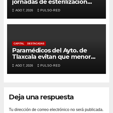
jornadas de esterilización
para perros y gatos
AGO 7, 2026
PULSO-RED
CAPITAL
DESTACADAS
Paramédicos del Ayto. de
Tlaxcala evitan que menor
sufra complicaciones por
AGO 7, 2026
PULSO-RED
hipotermia tras caer en una
cisterna
Deja una respuesta
Tu dirección de correo electrónico no será publicada.