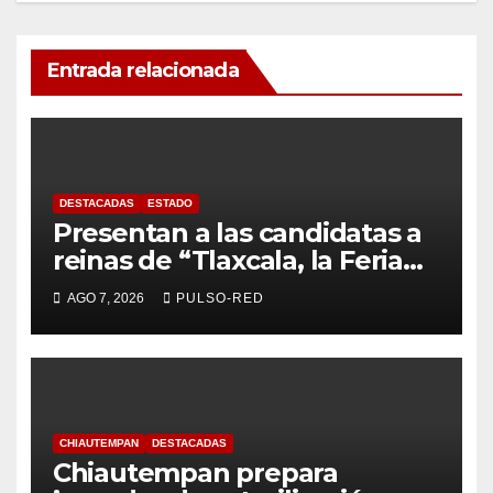
Entrada relacionada
DESTACADAS
ESTADO
Presentan a las candidatas a
reinas de “Tlaxcala, la Feria
de Ferias 2026: La Flor
AGO 7, 2026
PULSO-RED
Tlaxcalteca”
CHIAUTEMPAN
DESTACADAS
Chiautempan prepara