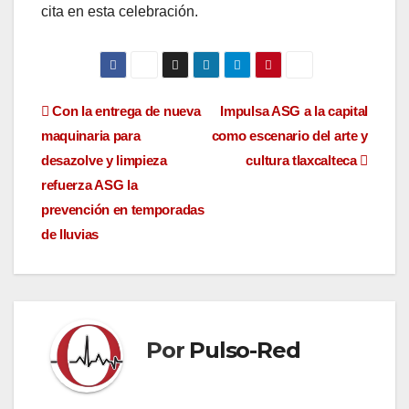
cita en esta celebración.
Navegación
Con la entrega de nueva
Impulsa ASG a la capital
maquinaria para
como escenario del arte y
de
desazolve y limpieza
cultura tlaxcalteca
entradas
refuerza ASG la
prevención en temporadas
de lluvias
Por
Pulso-Red