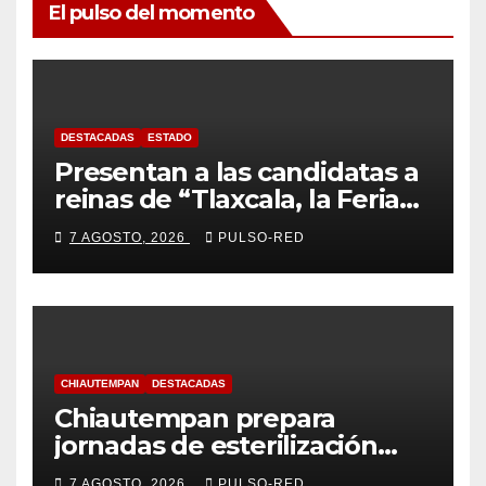
El pulso del momento
DESTACADAS
ESTADO
Presentan a las candidatas a
reinas de “Tlaxcala, la Feria
de Ferias 2026: La Flor
7 AGOSTO, 2026
PULSO-RED
Tlaxcalteca”
CHIAUTEMPAN
DESTACADAS
Chiautempan prepara
jornadas de esterilización
para perros y gatos
7 AGOSTO, 2026
PULSO-RED