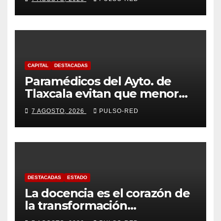
CAPITAL
DESTACADAS
Paramédicos del Ayto. de
Tlaxcala evitan que menor
sufra complicaciones por
7 AGOSTO, 2026
PULSO-RED
hipotermia tras caer en una
cisterna
DESTACADAS
ESTADO
La docencia es el corazón de
la transformación
universitaria: Rector de la