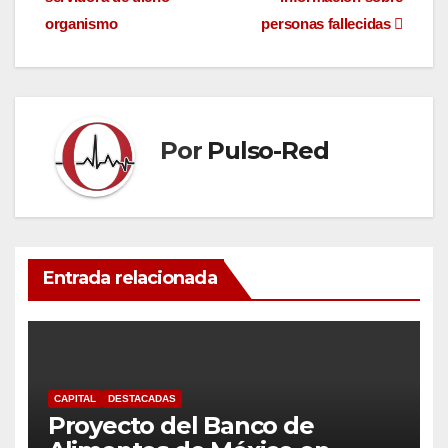
entradas
organismo
personas fallecidas
Por
Pulso-Red
Entrada relacionada
CAPITAL
DESTACADAS
Proyecto del Banco de