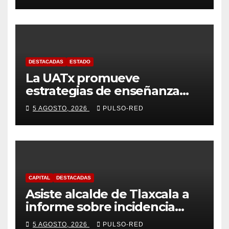
coordinado
DESTACADAS
ESTADO
La UATx promueve
estrategias de enseñanza
centradas en el contexto de
5 AGOSTO, 2026
PULSO-RED
sus estudiantes
CAPITAL
DESTACADAS
Asiste alcalde de Tlaxcala a
informe sobre incidencia
delictiva refrenda trabajo
5 AGOSTO, 2026
PULSO-RED