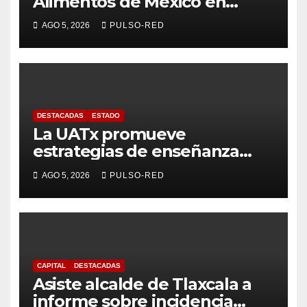
Alimentos de México en
Tlaxcala avanza con trabajo
AGO 5, 2026
PULSO-RED
coordinado
DESTACADAS
ESTADO
La UATx promueve
estrategias de enseñanza
centradas en el contexto de
AGO 5, 2026
PULSO-RED
sus estudiantes
CAPITAL
DESTACADAS
Asiste alcalde de Tlaxcala a
informe sobre incidencia