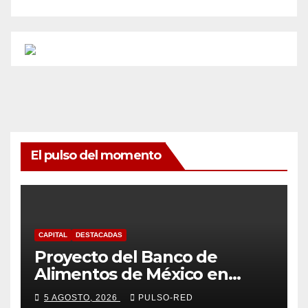
El pulso del momento
CAPITAL
DESTACADAS
Proyecto del Banco de
Alimentos de México en
Tlaxcala avanza con trabajo
5 AGOSTO, 2026
PULSO-RED