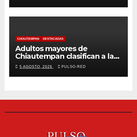
coordinado
CHIAUTEMPAN
DESTACADAS
Adultos mayores de
Chiautempan clasifican a la
etapa federal de las
5 AGOSTO, 2026
PULSO-RED
Olimpiadas de Oro