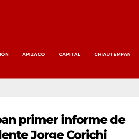
IÓN
APIZACO
CAPITAL
CHIAUTEMPAN
an primer informe de
dente Jorge Corichi