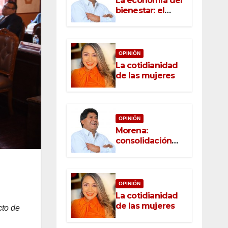
La economía del
bienestar: el
nuevo rostro del
desarrollo
OPINIÓN
La cotidianidad
de las mujeres
OPINIÓN
Morena:
consolidación
con raíz, rumbo
con convicción
OPINIÓN
La cotidianidad
de las mujeres
cto de