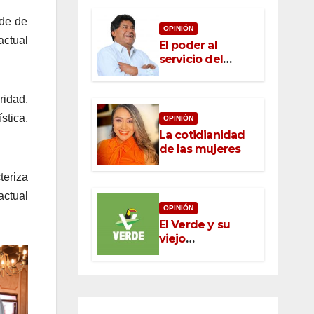
lde de
OPINIÓN
actual
El poder al
servicio del
pueblo: la nueva
ética pública en
ridad,
México
stica,
OPINIÓN
La cotidianidad
de las mujeres
teriza
actual
OPINIÓN
El Verde y su
viejo
oportunismo