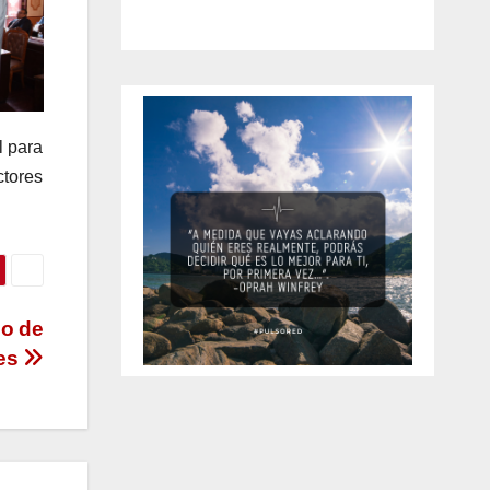
l para
tores
go de
res